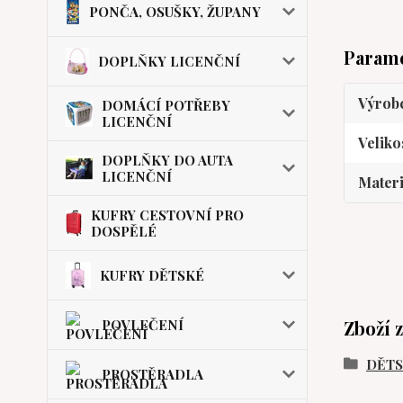
PONČA, OSUŠKY, ŽUPANY
Param
DOPLŇKY LICENČNÍ
Výrob
DOMÁCÍ POTŘEBY
LICENČNÍ
Veliko
DOPLŇKY DO AUTA
LICENČNÍ
Materi
KUFRY CESTOVNÍ PRO
DOSPĚLÉ
KUFRY DĚTSKÉ
POVLEČENÍ
Zboží 
DĚT
PROSTĚRADLA