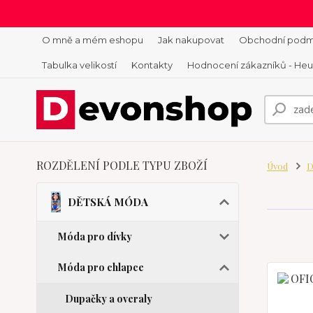
O mně a mém eshopu
Jak nakupovat
Obchodní podm
Tabulka velikostí
Kontakty
Hodnocení zákazníků - He
ROZDĚLENÍ PODLE TYPU ZBOŽÍ
Úvod
D
DĚTSKÁ MÓDA
Móda pro dívky
Móda pro chlapce
Dupačky a overaly