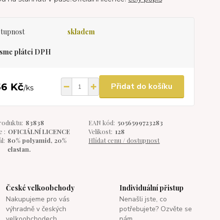
tupnost
skladem
sme plátci DPH
56 Kč
Přidat do košíku
/
ks
roduktu:
83838
EAN kód:
5056599723283
 :
OFICIÁLNÍ LICENCE
Velikost:
128
l:
80% polyamid, 20%
Hlídat cenu / dostupnost
elastan.
České velkoobchody
Individuální přistup
Nakupujeme pro vás
Nenašli jste, co
výhradně v českých
potřebujete? Ozvěte se
velkoobchodech.
nám.