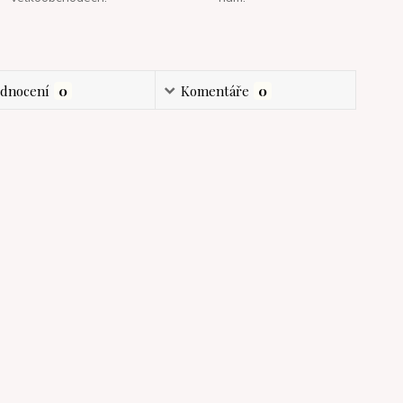
dnocení
0
Komentáře
0