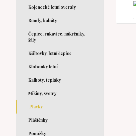
Kojenecké letní overaly
Bundy, kabáty
Čepice, rukavice, nákrčníky,
šály
Kšiltovky, letní čepice
Klobouky letní
Kalhoty, tepláky
Mikiny, svetry
Plavky
Pláštěnky
Ponožky