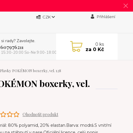
Přihlášení
CZK
 si rady? Zavolejte.
0
ks
 607976211
za
0 Kč
 15:30-20:00 So-Ne 9:00-18:00)
lavky POKÉMON boxerky, vel. 128
OKÉMON boxerky, vel.
Ohodnotit produkt
ál: 80% polyamid, 20% elastan.Barva: modrá.S vnitřní
u na stáhnutí v pase.Oficiální licence.
celý popis