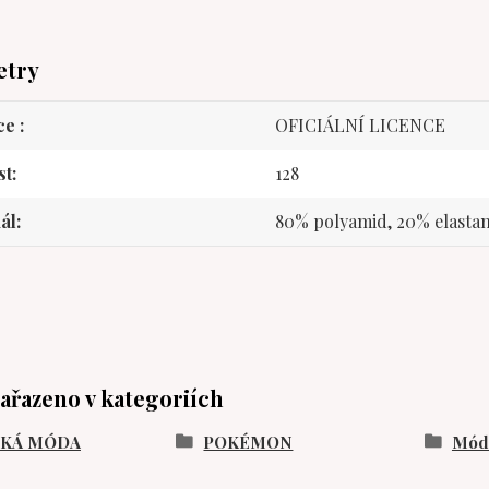
etry
ce
OFICIÁLNÍ LICENCE
st
128
ál
80% polyamid, 20% elastan
zařazeno v kategoriích
SKÁ MÓDA
POKÉMON
Móda