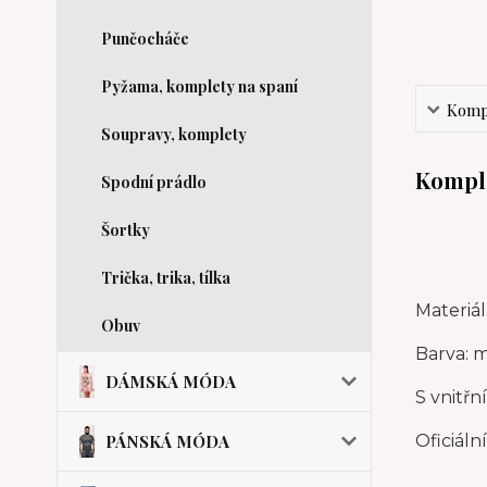
Punčocháče
Pyžama, komplety na spaní
Kompl
Soupravy, komplety
Komple
Spodní prádlo
Šortky
Trička, trika, tílka
Materiál
Obuv
Barva: 
DÁMSKÁ MÓDA
S vnitřn
PÁNSKÁ MÓDA
Oficiální