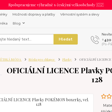
Spolupracujeme výhradně s českými velkoobchody 🇨🇿
ínky
Možnosti dopravy a platby
Věrnostní systém a slevy
uréka
Blog
Nevíte
Hledat
+420
(Po-Pá
ĚTSKÁ MÓDA
Móda pro chlapce
Plavky
OFICIÁLNÍ LICENCE P
OFICIÁLNÍ LICENCE Plavky P
128
Materi
šňůrko