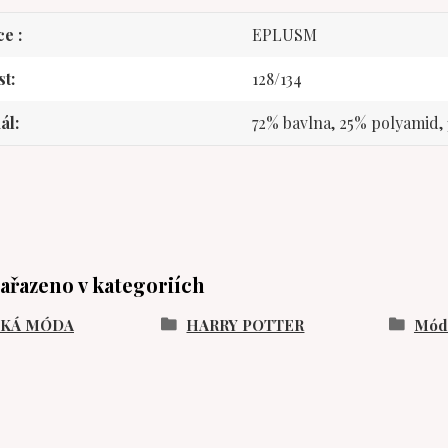
ce
EPLUSM
st
128/134
ál
72% bavlna, 25% polyamid,
zařazeno v kategoriích
SKÁ MÓDA
HARRY POTTER
Móda