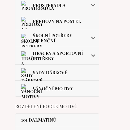
PROSTĚRADLA
PŘEHOZY NA POSTEL
ŠKOLNÍ POTŘEBY
LICENČNÍ
HRAČKY A SPORTOVNÍ
POTŘEBY
SADY DÁRKOVÉ
VÁNOČNÍ MOTIVY
ROZDĚLENÍ PODLE MOTIVŮ
101 DALMATINŮ