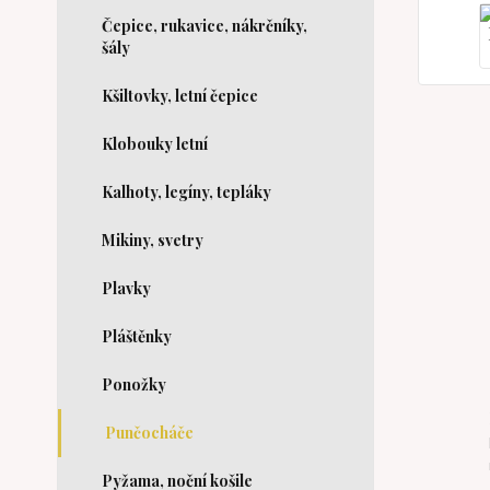
Čepice, rukavice, nákrčníky,
šály
Kšiltovky, letní čepice
Klobouky letní
Kalhoty, legíny, tepláky
Mikiny, svetry
Plavky
Pláštěnky
Ponožky
Punčocháče
Pyžama, noční košile