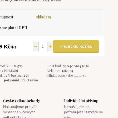
tupnost
skladem
sme plátci DPH
9 Kč
Přidat do košíku
/
ks
roduktu:
84713
EAN kód:
5904009143636
 :
EPLUSM
Velikost:
128/134
l:
72% bavlna, 25%
Hlídat cenu / dostupnost
polyamid, 3% elastan
České velkoobchody
Individuální přistup
Nakupujeme pro vás
Nenašli jste, co
výhradně v českých
potřebujete? Ozvěte se
velkoobchodech.
nám.