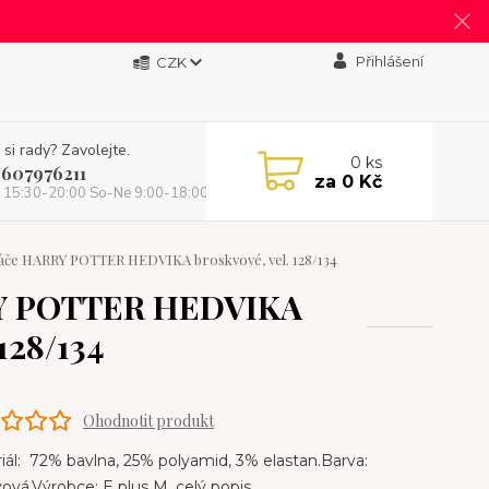
Přihlášení
CZK
 si rady? Zavolejte.
0
ks
 607976211
za
0 Kč
 15:30-20:00 So-Ne 9:00-18:00)
e HARRY POTTER HEDVIKA broskvové, vel. 128/134
Y POTTER HEDVIKA
 128/134
Ohodnotit produkt
ál: 72% bavlna, 25% polyamid, 3% elastan.Barva:
ová.Výrobce: E plus M.
celý popis