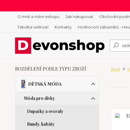
O mně a mém eshopu
Jak nakupovat
Obchodní podm
Tabulka velikostí
Kontakty
Hodnocení zákazníků - He
ROZDĚLENÍ PODLE TYPU ZBOŽÍ
Úvod
D
DĚTSKÁ MÓDA
Móda pro dívky
Dupačky a overaly
Bundy, kabáty