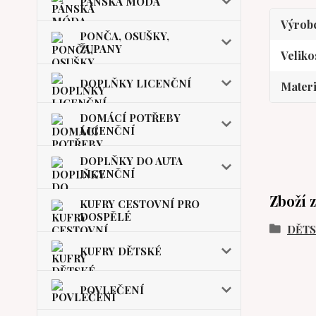
PÁNSKÁ MÓDA
Výrob
PONČA, OSUŠKY,
ŽUPANY
Veliko
DOPLŇKY LICENČNÍ
Materi
DOMÁCÍ POTŘEBY
LICENČNÍ
DOPLŇKY DO AUTA
LICENČNÍ
Zboží 
KUFRY CESTOVNÍ PRO
DOSPĚLÉ
DĚT
KUFRY DĚTSKÉ
POVLEČENÍ