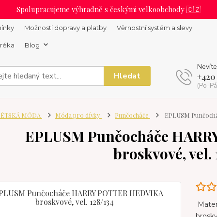
Spolupracujeme výhradně s českými velkoobchody 🇨🇿
ínky
Možnosti dopravy a platby
Věrnostní systém a slevy
uréka
Blog
Nevíte
Hledat
+420
(Po-Pá
ĚTSKÁ MÓDA
Móda pro dívky
Punčocháče
EPLUSM Punčocháč
EPLUSM Punčocháče HARR
broskvové, vel.
Materi
broskv