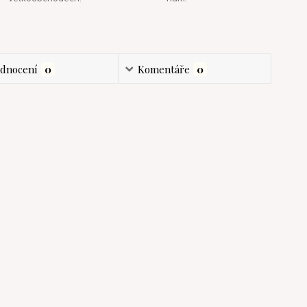
dnocení
0
Komentáře
0