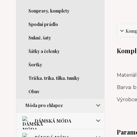
Soupravy, komplety
Spodní prádlo
Kompl
Sukně, šaty
Komple
Šátky a čelenky
Šortky
Materiál
Trička, trika, tílka, tuniky
Barva: b
Obuv
Výrobce:
Móda pro chlapce
DÁMSKÁ MÓDA
Param