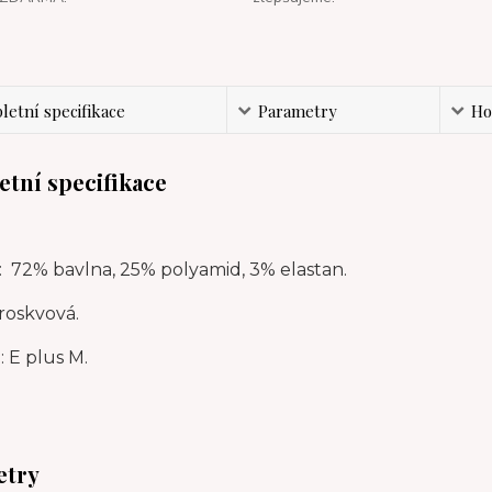
etní specifikace
Parametry
Ho
tní specifikace
: 72% bavlna, 25% polyamid, 3% elastan.
roskvová.
 E plus M.
etry