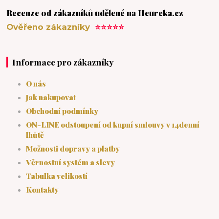
Recenze od zákazníků udělené na Heureka.cz
Ověřeno zákazníky
⭐⭐⭐⭐⭐
Informace pro zákazníky
O nás
Jak nakupovat
Obchodní podmínky
ON-LINE odstoupení od kupní smlouvy v 14denní
lhůtě
Možnosti dopravy a platby
Věrnostní systém a slevy
Tabulka velikostí
Kontakty