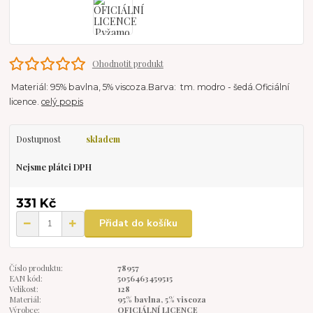
Ohodnotit produkt
Materiál: 95% bavlna, 5% viscoza.Barva: tm. modro - šedá.Oficiální
licence.
celý popis
Dostupnost
skladem
Nejsme plátci DPH
331 Kč
Přidat do košíku
Číslo produktu:
78957
EAN kód:
5056463459515
Velikost:
128
Materiál:
95% bavlna, 5% viscoza
Výrobce:
OFICIÁLNÍ LICENCE