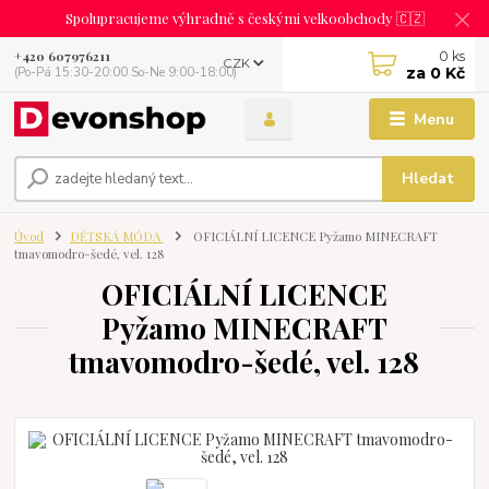
Spolupracujeme výhradně s českými velkoobchody 🇨🇿
0
ks
+420 607976211
CZK
za
0 Kč
(Po-Pá 15:30-20:00 So-Ne 9:00-18:00)
Menu
Hledat
Úvod
DĚTSKÁ MÓDA
OFICIÁLNÍ LICENCE Pyžamo MINECRAFT
tmavomodro-šedé, vel. 128
OFICIÁLNÍ LICENCE
Pyžamo MINECRAFT
tmavomodro-šedé, vel. 128