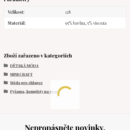
Velikost
128
Materiál
95% bavlna, 5% viscoza
Zboží zařazeno v kategoriích
DĚTSKÁ MÓDA
MINECRAFT
Móda pro chlapce
Pyžama, komplety na spaní
Nepropásněte novinky,