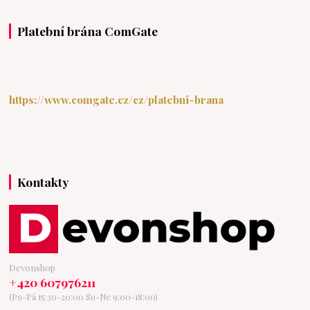
Platební brána ComGate
https://www.comgate.cz/cz/platebni-brana
Kontakty
Devonshop
+420 607976211
(Po-Pá 15:30-20:00 So-Ne 9:00-18:00)