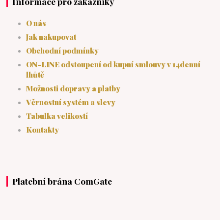
Informace pro zákazníky
O nás
Jak nakupovat
Obchodní podmínky
ON-LINE odstoupení od kupní smlouvy v 14denní
lhůtě
Možnosti dopravy a platby
Věrnostní systém a slevy
Tabulka velikostí
Kontakty
Platební brána ComGate