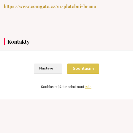
https://www.comgate.cz/cz/platebni-brana
Kontakty
Devonshop
Souhlasím
Nastavení
+420 607976211
(Po-Pá 15:30-20:00 So-Ne 9:00-18:00)
Souhlas můžete odmítnout
zde
.
devonshop@centrum.cz
Vytvořeno na
Eshop-rychle.cz