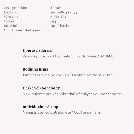
Číslo produktu:
86067
EAN kód:
3609086488473
Výrobce :
SUN CITY
Velikost:
104
Materiál:
100% bavlna
Hlídat cenu / dostupnost
Doprava zdarma
Při nákupu od 2900 Kč máte u nás dopravu ZDARMA.
Rodinná firma
Jsme tu pro vás od roku 2013 a stále se zlepšujeme.
České velkoobchody
Nakupujeme pro vás výhradně v českých velkoobchodech.
Individuální přistup
Nenašli jste, co potřebujete? Ozvěte se nám.