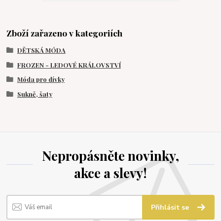
Zboží zařazeno v kategoriích
DĚTSKÁ MÓDA
FROZEN - LEDOVÉ KRÁLOVSTVÍ
Móda pro dívky
Sukně, šaty
Nepropásněte novinky,
akce a slevy!
Přihlásit se