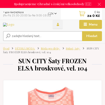
Spolupracujeme výhradně s českými velkoobchody 🇨🇿
0
ks
+420 607976211
CZK
za
0 Kč
(Po-Pá 15:30-20:00 So-Ne 9:00-18:00)
Menu
Hledat
Úvod
DĚTSKÁ MÓDA
Móda pro dívky
Sukně, šaty
SUN CITY
Šaty FROZEN ELSA broskvové, vel. 104
SUN CITY Šaty FROZEN
ELSA broskvové, vel. 104