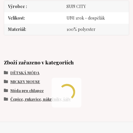
Výrobce
SUN CITY
Velikost
UNI 1rok - dospělák
Materiál
100% polyester
Zboží zařazeno v kategoriích
DĚTSKÁ MÓDA
MICKEY MOUSE
Móda pro chlapce
Čepice, rukavice, nákrčníky, šály