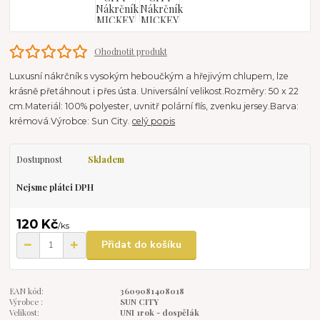
Ohodnotit produkt
Luxusní nákrčník s vysokým heboučkým a hřejivým chlupem, lze
krásně přetáhnout i přes ústa. Universální velikost.Rozměry: 50 x 22
cm.Materiál: 100% polyester, uvnitř polární flís, zvenku jersey.Barva:
krémová.Výrobce: Sun City.
celý popis
Dostupnost
Skladem
Nejsme plátci DPH
120 Kč
/
ks
Přidat do košíku
EAN kód:
3609081408018
Výrobce :
SUN CITY
Velikost:
UNI 1rok - dospělák