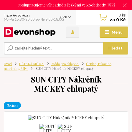
Spolupracujeme výhradně s českými velkoobchody 🇨🇿
0
ks
+420 607976211
CZK
za
0 Kč
(Po-Pá 15:30-20:00 So-Ne 9:00-18:00)
Menu
Hledat
Úvod
DĚTSKÁ MÓDA
Móda pro chlapce
Čepice, rukavice,
nákrčníky, šály
SUN CITY Nákrčník MICKEY chlupatý
SUN CITY Nákrčník
MICKEY chlupatý
Novinka