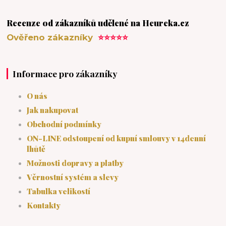
Recenze od zákazníků udělené na Heureka.cz
Ověřeno zákazníky
⭐⭐⭐⭐⭐
Informace pro zákazníky
O nás
Jak nakupovat
Obchodní podmínky
ON-LINE odstoupení od kupní smlouvy v 14denní
lhůtě
Možnosti dopravy a platby
Věrnostní systém a slevy
Tabulka velikostí
Kontakty