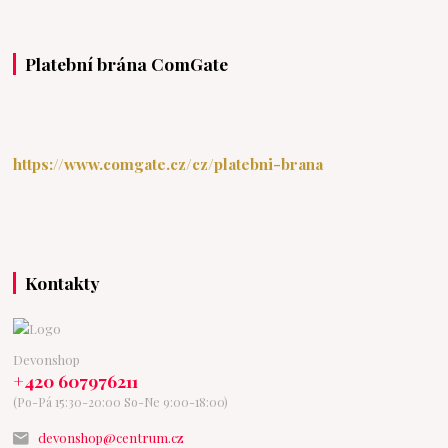
Platební brána ComGate
https://www.comgate.cz/cz/platebni-brana
Kontakty
Devonshop
+420 607976211
(Po-Pá 15:30-20:00 So-Ne 9:00-18:00)
devonshop@centrum.cz