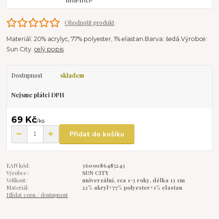
Ohodnotit produkt
Materiál: 20% acrylyc, 77% polyester, 1% elastan.Barva: šedá.Výrobce:
Sun City.
celý popis
Dostupnost
skladem
Nejsme plátci DPH
69 Kč
/
ks
Přidat do košíku
EAN kód:
3609086485243
Výrobce :
SUN CITY
Velikost:
univerzální, cca 1-3 roky, délka 13 cm
Materiál:
22% akryl+77% polyester+1% elastan
Hlídat cenu / dostupnost