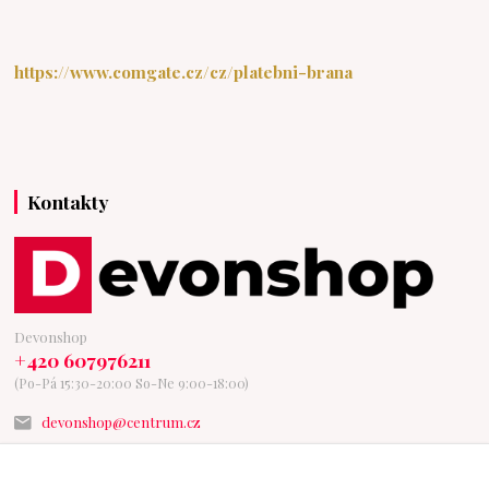
https://www.comgate.cz/cz/platebni-brana
Kontakty
Devonshop
+420 607976211
(Po-Pá 15:30-20:00 So-Ne 9:00-18:00)
devonshop@centrum.cz