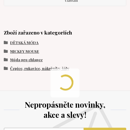
elastan
Zboží zařazeno v kategoriích
DĚTSKÁ MÓDA
MICKEY MOUSE
Móda pro chlapce
Čepice, rukavice, nákrčníky, šály
Nepropásněte novinky,
akce a slevy!