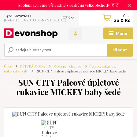
Spolupracujeme výhradně s českými velkoobchody 🇨🇿
0
ks
+420 607976211
CZK
za
0 Kč
(Po-Pá 15:30-20:00 So-Ne 9:00-18:00)
Menu
Hledat
Úvod
DĚTSKÁ MÓDA
Móda pro chlapce
Čepice, rukavice,
nákrčníky, šály
SUN CITY Palcové úpletové rukavice MICKEY baby šedé
SUN CITY Palcové úpletové
rukavice MICKEY baby šedé