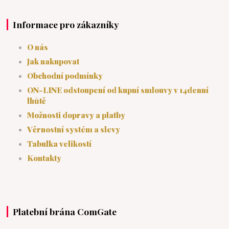
Informace pro zákazníky
O nás
Jak nakupovat
Obchodní podmínky
ON-LINE odstoupení od kupní smlouvy v 14denní
lhůtě
Možnosti dopravy a platby
Věrnostní systém a slevy
Tabulka velikostí
Kontakty
Platební brána ComGate