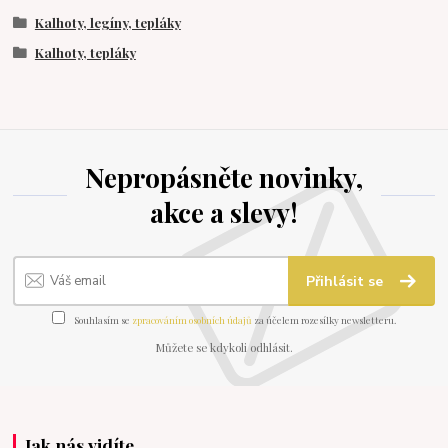
Kalhoty, legíny, tepláky
Kalhoty, tepláky
Nepropásněte novinky,
akce a slevy!
Přihlásit se
Souhlasím se
zpracováním osobních údajů
za účelem rozesílky newsletteru.
Můžete se kdykoli odhlásit.
Jak nás vidíte