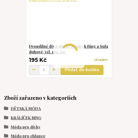
Dvoudílné dívčí plavky Králíček Bing a Sula
duhové, vel. 104/110
195 Kč
skladem
Přidat do košíku
Zboží zařazeno v kategoriích
DĚTSKÁ MÓDA
KRÁLÍČEK BING
Móda pro dívky
Móda pro chlapce