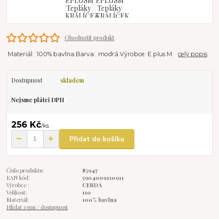
Ohodnotit produkt
Materiál: 100% bavlna.Barva: modrá.Výrobce: E plus M.
celý popis
Dostupnost
skladem
Nejsme plátci DPH
256 Kč
/
ks
Přidat do košíku
Číslo produktu:
85947
EAN kód:
5904009110911
Výrobce :
CERDA
Velikost:
110
Materiál:
100% bavlna
Hlídat cenu / dostupnost