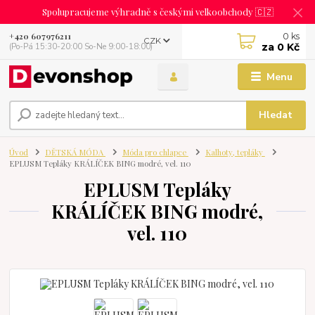
Spolupracujeme výhradně s českými velkoobchody 🇨🇿
0
ks
+420 607976211
CZK
za
0 Kč
(Po-Pá 15:30-20:00 So-Ne 9:00-18:00)
Menu
Hledat
Úvod
DĚTSKÁ MÓDA
Móda pro chlapce
Kalhoty, tepláky
EPLUSM Tepláky KRÁLÍČEK BING modré, vel. 110
EPLUSM Tepláky
KRÁLÍČEK BING modré,
vel. 110