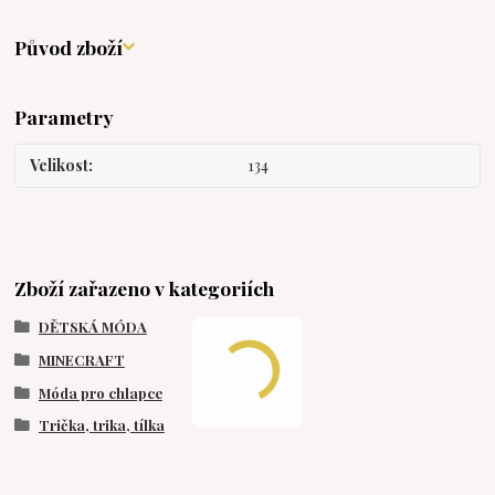
Původ zboží
Parametry
Velikost
134
Zboží zařazeno v kategoriích
DĚTSKÁ MÓDA
MINECRAFT
Móda pro chlapce
Trička, trika, tílka