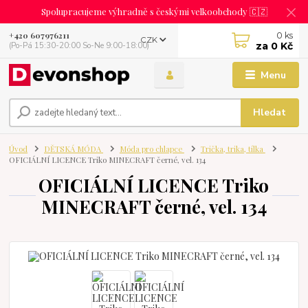
Spolupracujeme výhradně s českými velkoobchody 🇨🇿
0
ks
+420 607976211
CZK
za
0 Kč
(Po-Pá 15:30-20:00 So-Ne 9:00-18:00)
Menu
Hledat
Úvod
DĚTSKÁ MÓDA
Móda pro chlapce
Trička, trika, tílka
OFICIÁLNÍ LICENCE Triko MINECRAFT černé, vel. 134
OFICIÁLNÍ LICENCE Triko
MINECRAFT černé, vel. 134