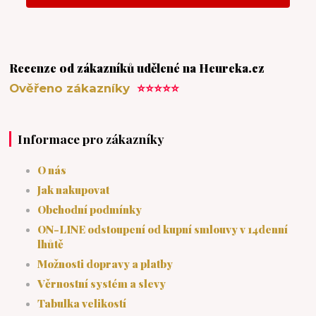
Recenze od zákazníků udělené na Heureka.cz
Ověřeno zákazníky
⭐⭐⭐⭐⭐
Informace pro zákazníky
O nás
Jak nakupovat
Obchodní podmínky
ON-LINE odstoupení od kupní smlouvy v 14denní
lhůtě
Možnosti dopravy a platby
Věrnostní systém a slevy
Tabulka velikostí