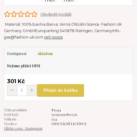
Ohodnotit produkt
Materiál: 100% bavlna.Barva: černá.Oficiální licence. Fashion UK
Germany GmbHEuroparking 340878 Ratingen, GermanyInfo-
gas@fashion-uk.com
celý popis
Dostupnost
skladem
Nejsme plátci DPH
301 Kč
Přidat do košíku
Číslo produktu:
85544
EAN kód:
5056599780736
Velikost:
134
Výrobce:
OFICIÁLNÍ LICENCE
Hlídat cenu / dostupnost