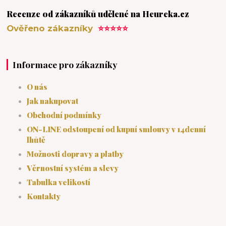
Recenze od zákazníků udělené na Heureka.cz
Ověřeno zákazníky
⭐⭐⭐⭐⭐
Informace pro zákazníky
O nás
Jak nakupovat
Obchodní podmínky
ON-LINE odstoupení od kupní smlouvy v 14denní
lhůtě
Možnosti dopravy a platby
Věrnostní systém a slevy
Tabulka velikostí
Kontakty