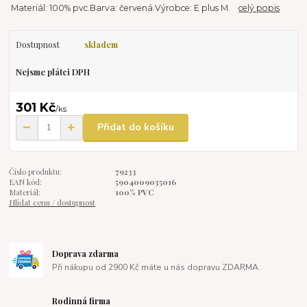
Materiál: 100% pvc.Barva: červená.Výrobce: E plus M.
celý popis
Dostupnost
skladem
Nejsme plátci DPH
301 Kč
/
ks
Přidat do košíku
Číslo produktu:
79233
EAN kód:
5904009035016
Materiál:
100% PVC
Hlídat cenu / dostupnost
Doprava zdarma
Při nákupu od 2900 Kč máte u nás dopravu ZDARMA.
Rodinná firma