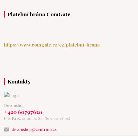
Platební brána ComGate
https://www.comgate.cz/cz/platebni-brana
Kontakty
Devonshop
+420 607976211
(Po-Pá 15:30-20:00 So-Ne 9:00-18:00)
devonshop@centrum.cz