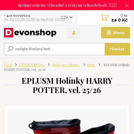
Spolupracujeme výhradně s českými velkoobchody 🇨🇿
0
ks
+420 607976211
CZK
za
0 Kč
(Po-Pá 15:30-20:00 So-Ne 9:00-18:00)
Menu
Hledat
Úvod
DĚTSKÁ MÓDA
Móda pro chlapce
Obuv
EPLUSM Holínky
HARRY POTTER, vel. 25/26
EPLUSM Holínky HARRY
POTTER, vel. 25/26