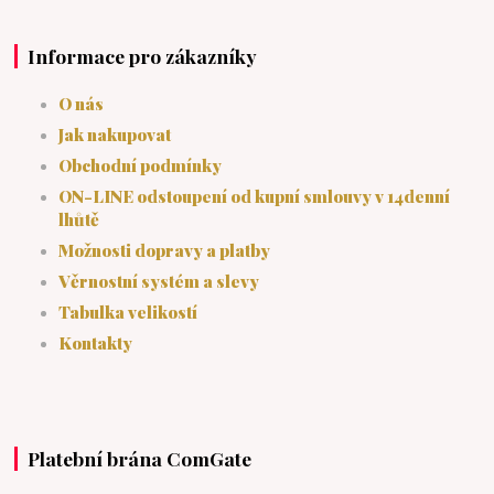
Informace pro zákazníky
O nás
Jak nakupovat
Obchodní podmínky
ON-LINE odstoupení od kupní smlouvy v 14denní
lhůtě
Možnosti dopravy a platby
Věrnostní systém a slevy
Tabulka velikostí
Kontakty
Platební brána ComGate