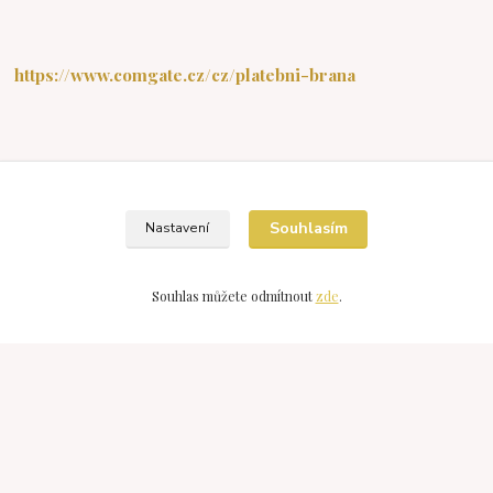
https://www.comgate.cz/cz/platebni-brana
Kontakty
Souhlasím
Nastavení
Devonshop
Souhlas můžete odmítnout
zde
.
+420 607976211
(Po-Pá 15:30-20:00 So-Ne 9:00-18:00)
devonshop@centrum.cz