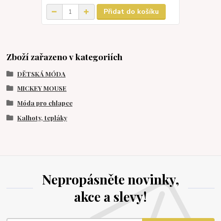
Přidat do košíku
Zboží zařazeno v kategoriích
DĚTSKÁ MÓDA
MICKEY MOUSE
Móda pro chlapce
Kalhoty, tepláky
Nepropásněte novinky,
akce a slevy!