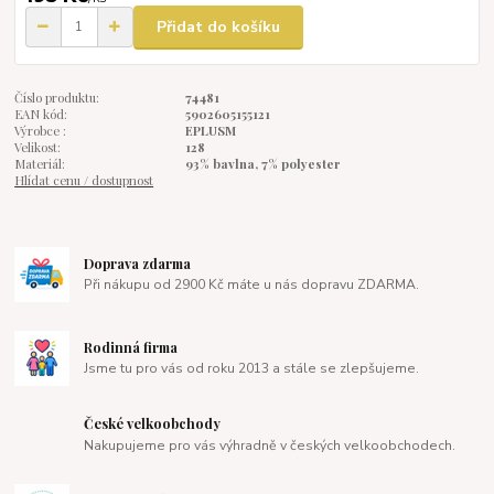
Přidat do košíku
Číslo produktu:
74481
EAN kód:
5902605155121
Výrobce :
EPLUSM
Velikost:
128
Materiál:
93% bavlna, 7% polyester
Hlídat cenu / dostupnost
Doprava zdarma
Při nákupu od 2900 Kč máte u nás dopravu ZDARMA.
Rodinná firma
Jsme tu pro vás od roku 2013 a stále se zlepšujeme.
České velkoobchody
Nakupujeme pro vás výhradně v českých velkoobchodech.