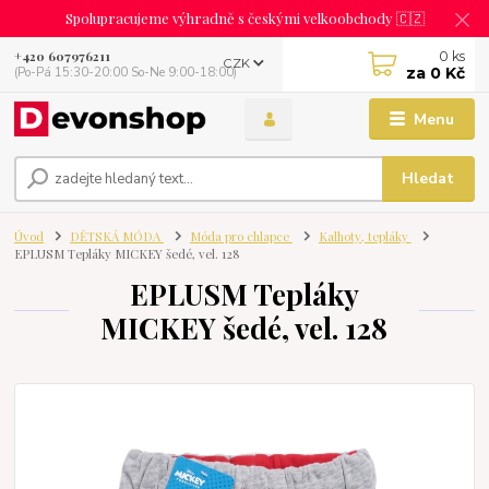
Spolupracujeme výhradně s českými velkoobchody 🇨🇿
0
ks
+420 607976211
CZK
za
0 Kč
(Po-Pá 15:30-20:00 So-Ne 9:00-18:00)
Menu
Hledat
Úvod
DĚTSKÁ MÓDA
Móda pro chlapce
Kalhoty, tepláky
EPLUSM Tepláky MICKEY šedé, vel. 128
EPLUSM Tepláky
MICKEY šedé, vel. 128