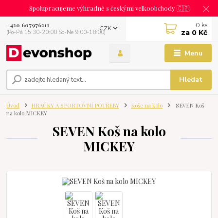
Spolupracujeme výhradně s českými velkoobchody 🇨🇿
0
ks
+420 607976211
CZK
za
0 Kč
(Po-Pá 15:30-20:00 So-Ne 9:00-18:00)
Menu
Hledat
Úvod
HRAČKY A SPORTOVNÍ POTŘEBY
Koše na kolo
SEVEN Koš
na kolo MICKEY
SEVEN Koš na kolo
MICKEY