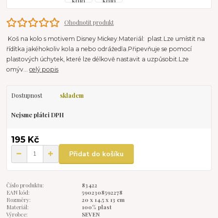
Ohodnotit produkt
Koš na kolo s motivem Disney Mickey.Materiál: plast.Lze umístit na
řídítka jakéhokoliv kola a nebo odrážedla.Připevňuje se pomocí
plastových úchytek, které lze délkově nastavit a uzpůsobit.Lze
omýv...
celý popis
Dostupnost
skladem
Nejsme plátci DPH
195 Kč
Přidat do košíku
Číslo produktu:
83422
EAN kód:
5902308592278
Rozměry:
20 x 14,5 x 13 cm
Materiál:
100% plast
Výrobce:
SEVEN