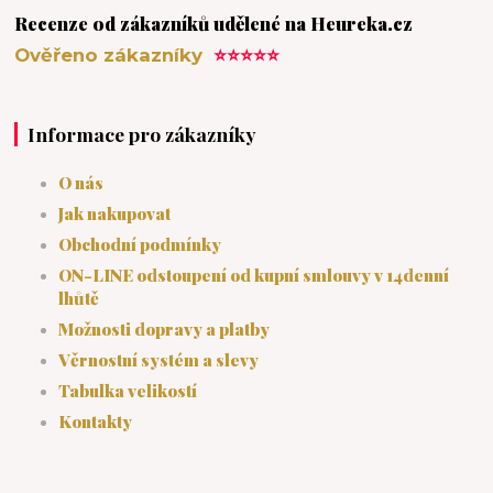
Recenze od zákazníků udělené na Heureka.cz
Ověřeno zákazníky
⭐⭐⭐⭐⭐
Informace pro zákazníky
O nás
Jak nakupovat
Obchodní podmínky
ON-LINE odstoupení od kupní smlouvy v 14denní
lhůtě
Možnosti dopravy a platby
Věrnostní systém a slevy
Tabulka velikostí
Kontakty