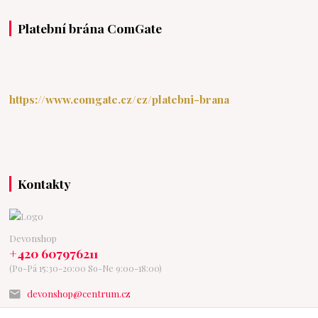
Platební brána ComGate
https://www.comgate.cz/cz/platebni-brana
Kontakty
Devonshop
+420 607976211
(Po-Pá 15:30-20:00 So-Ne 9:00-18:00)
devonshop@centrum.cz