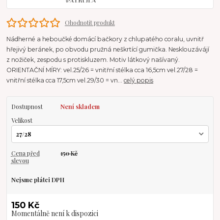
Ohodnotit produkt
Nádherné a heboučké domácí bačkory z chlupatého coralu, uvnitř
hřejivý beránek, po obvodu pružná neškrtící gumička. Nesklouzávájí
z nožiček, zespodu s protiskluzem. Motiv látkový našívaný.
ORIENTAČNÍ MÍRY: vel.25/26 = vnitřní stélka cca 16,5cm vel.27/28 =
vnitřní stélka cca 17,5cm vel.29/30 = vn...
celý popis
Dostupnost
Není skladem
Velikost
Cena před
150 Kč
slevou
Nejsme plátci DPH
150 Kč
Momentálně není k dispozici