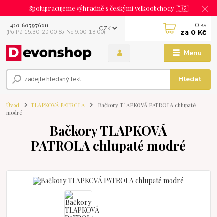
Spolupracujeme výhradně s českými velkoobchody 🇨🇿
0
ks
+420 607976211
CZK
za
0 Kč
(Po-Pá 15:30-20:00 So-Ne 9:00-18:00)
Menu
Hledat
Úvod
TLAPKOVÁ PATROLA
Bačkory TLAPKOVÁ PATROLA chlupaté
modré
Bačkory TLAPKOVÁ
PATROLA chlupaté modré