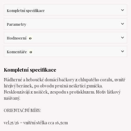
Kompletní specifikace
Parametry
Hodnocení
0
Komentáře
0
Kompletní specifikace
Nádherné a heboučké domácí bačkory z chlupatého coralu, uvnitř
hřejivý beránek, po obvodu pružná neškrtící gumička.
Nesklouzávájí z nožiček, zespodu s protiskluzem. Motiv látkový
našívaný.
ORIENTAČNÍ MÍRY:
vel.25/26 = vnitřní stélka cca 16,5cm