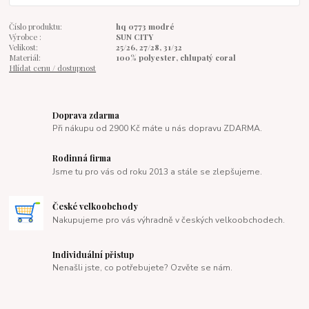
Číslo produktu:
hq 0773 modré
Výrobce :
SUN CITY
Velikost:
25/26, 27/28, 31/32
Materiál:
100% polyester, chlupatý coral
Hlídat cenu / dostupnost
Doprava zdarma
Při nákupu od 2900 Kč máte u nás dopravu ZDARMA.
Rodinná firma
Jsme tu pro vás od roku 2013 a stále se zlepšujeme.
České velkoobchody
Nakupujeme pro vás výhradně v českých velkoobchodech.
Individuální přistup
Nenašli jste, co potřebujete? Ozvěte se nám.