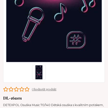
Ohodnotit produkt
DL-161101
DETEXPOL Osuška Music 70/140 Dětská osuška s kvalitním potiskem,