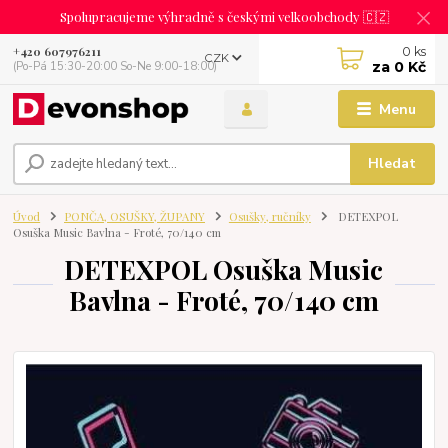
Spolupracujeme výhradně s českými velkoobchody 🇨🇿
0
ks
+420 607976211
CZK
za
0 Kč
(Po-Pá 15:30-20:00 So-Ne 9:00-18:00)
Menu
Hledat
Úvod
PONČA, OSUŠKY, ŽUPANY
Osušky, ručníky
DETEXPOL
Osuška Music Bavlna - Froté, 70/140 cm
DETEXPOL Osuška Music
Bavlna - Froté, 70/140 cm