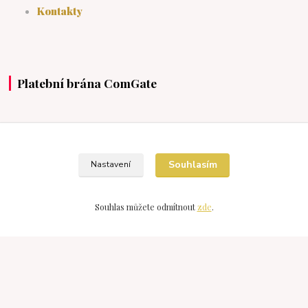
Kontakty
Platební brána ComGate
https://www.comgate.cz/cz/platebni-brana
Souhlasím
Nastavení
Souhlas můžete odmítnout
zde
.
Kontakty
Devonshop
+420 607976211