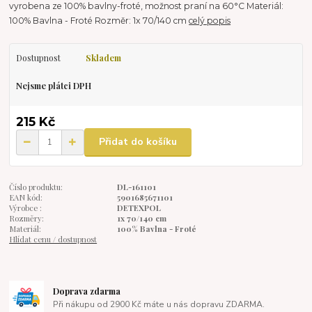
vyrobena ze 100% bavlny-froté, možnost praní na 60°C Materiál:
100% Bavlna - Froté Rozměr: 1x 70/140 cm
celý popis
Dostupnost
Skladem
Nejsme plátci DPH
215 Kč
Přidat do košíku
Číslo produktu:
DL-161101
EAN kód:
5901685671101
Výrobce :
DETEXPOL
Rozměry:
1x 70/140 cm
Materiál:
100% Bavlna - Froté
Hlídat cenu / dostupnost
Doprava zdarma
Při nákupu od 2900 Kč máte u nás dopravu ZDARMA.