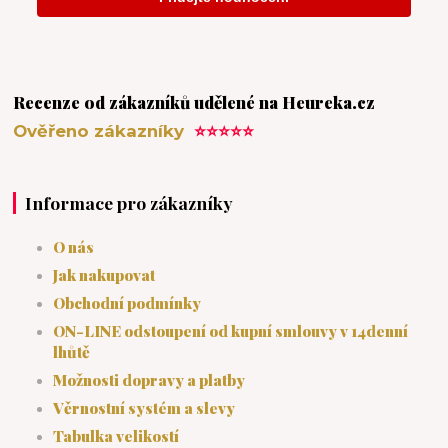
Recenze od zákazníků udělené na Heureka.cz
Ověřeno zákazníky
⭐⭐⭐⭐⭐
Informace pro zákazníky
O nás
Jak nakupovat
Obchodní podmínky
ON-LINE odstoupení od kupní smlouvy v 14denní
lhůtě
Možnosti dopravy a platby
Věrnostní systém a slevy
Tabulka velikostí