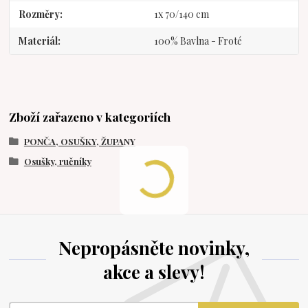
Rozměry
1x 70/140 cm
Materiál
100% Bavlna - Froté
Zboží zařazeno v kategoriích
PONČA, OSUŠKY, ŽUPANY
Osušky, ručníky
Nepropásněte novinky,
akce a slevy!