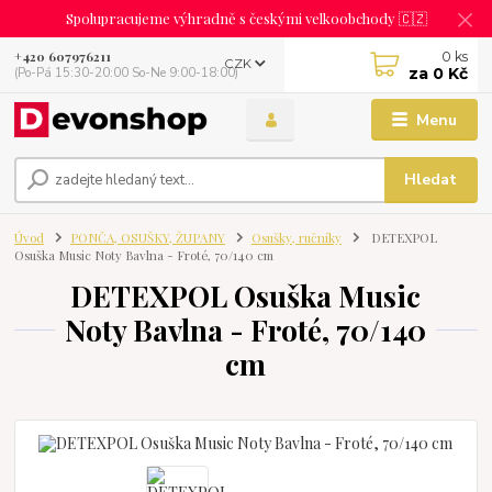
Spolupracujeme výhradně s českými velkoobchody 🇨🇿
0
ks
+420 607976211
CZK
za
0 Kč
(Po-Pá 15:30-20:00 So-Ne 9:00-18:00)
Menu
Hledat
Úvod
PONČA, OSUŠKY, ŽUPANY
Osušky, ručníky
DETEXPOL
Osuška Music Noty Bavlna - Froté, 70/140 cm
DETEXPOL Osuška Music
Noty Bavlna - Froté, 70/140
cm