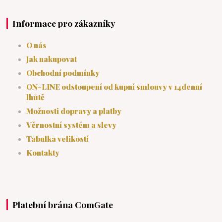
Informace pro zákazníky
O nás
Jak nakupovat
Obchodní podmínky
ON-LINE odstoupení od kupní smlouvy v 14denní
lhůtě
Možnosti dopravy a platby
Věrnostní systém a slevy
Tabulka velikostí
Kontakty
Platební brána ComGate