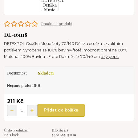
Ohodnotit produkt
DL-161118
DETEXPOL Osuška Music Noty 70/140 Dětská osuška s kvalitním
potiskem, vyrobena ze 100% bavlny-froté, možnost praní na 60°C
Materiál: 100% Bavlna - Froté Rozměr: 1x 70/140 cm
celý popis
Dostupnost
Skladem
Nejsme plátci DPH
211 Kč
Přidat do košíku
Číslo produktu:
DL-161118
EAN kód:
5901685671118