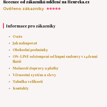
Recenze od zákazníků udělené na Heureka.cz
Ověřeno zákazníky
⭐⭐⭐⭐⭐
Informace pro zákazníky
O nás
Jak nakupovat
Obchodní podmínky
ON-LINE odstoupení od kupní smlouvy v 14denní
lhůtě
Možnosti dopravy a platby
Věrnostní systém a slevy
Tabulka velikostí
Kontakty