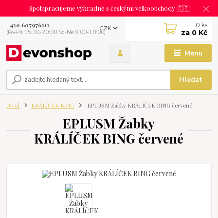
Spolupracujeme výhradně s českými velkoobchody 🇨🇿
0
ks
+420 607976211
CZK
za
0 Kč
(Po-Pá 15:30-20:00 So-Ne 9:00-18:00)
Menu
Hledat
Úvod
KRÁLÍČEK BING
EPLUSM Žabky KRÁLÍČEK BING červené
EPLUSM Žabky
KRÁLÍČEK BING červené