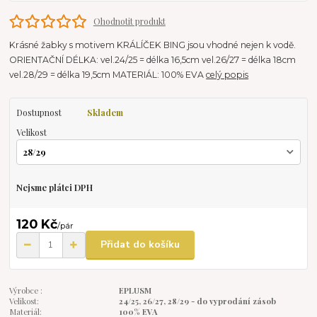
Ohodnotit produkt
Krásné žabky s motivem KRÁLÍČEK BING jsou vhodné nejen k vodě.
ORIENTAČNÍ DÉLKA: vel.24/25 = délka 16,5cm vel.26/27 = délka 18cm
vel.28/29 = délka 19,5cm MATERIÁL: 100% EVA
celý popis
Dostupnost
Skladem
Velikost
Nejsme plátci DPH
120 Kč
/
pár
Přidat do košíku
Výrobce :
EPLUSM
Velikost:
24/25, 26/27, 28/29 - do vyprodání zásob
Materiál:
100% EVA