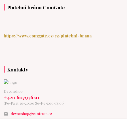
Platební brána ComGate
https://www.comgate.cz/cz/platebni-brana
Kontakty
Devonshop
+420 607976211
(Po-Pá 15:30-20:00 So-Ne 9:00-18:00)
devonshop@centrum.cz