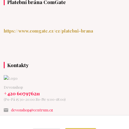
Platební brána ComGate
https://www.comgate.cz/cz/platebni-brana
Kontakty
Devonshop
+420 607976211
(Po-Pá 15:30-20:00 So-Ne 9:00-18:00)
devonshop@centrum.cz