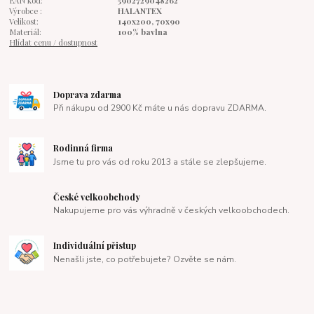
EAN kód:
5902729048262
Výrobce :
HALANTEX
Velikost:
140x200, 70x90
Materiál:
100% bavlna
Hlídat cenu / dostupnost
Doprava zdarma
Při nákupu od 2900 Kč máte u nás dopravu ZDARMA.
Rodinná firma
Jsme tu pro vás od roku 2013 a stále se zlepšujeme.
České velkoobchody
Nakupujeme pro vás výhradně v českých velkoobchodech.
Individuální přistup
Nenašli jste, co potřebujete? Ozvěte se nám.