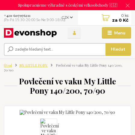
Spolupracujeme výhradně s českými velkoobchody 🇨🇿
0
ks
+420 607976211
CZK
za
0 Kč
(Po-Pá 15:30-20:00 So-Ne 9:00-18:00)
Menu
Hledat
Úvod
MY LITTLE PONY
Povlečení ve vaku My Little Pony 140/200,
70/90
Povlečení ve vaku My Little
Pony 140/200, 70/90