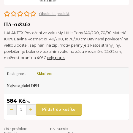
Ohodnotit produkt
HA-018262
HALANTEX Povlečení ve vaku My Little Pony 140/200, 70/90 Materiál:
100% Bavlna Rozměr: 1x 140/200, 1x 70/90 cm Bavlněné povlečení na
velkou postel, zapínání na zip, motiv peřiny je z každé strany jiný,
povlečení je baleno v textilním vaku na záda v rozměru 25x32 cm,
možnost praní na 40°C
celý popis
Dostupnost
Skladem
Nejsme plátci DPH
584 Kč
/
ks
Přidat do košíku
Číslo produktu:
HA-018262