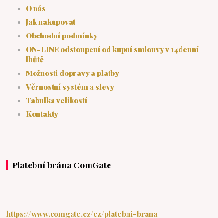
O nás
Jak nakupovat
Obchodní podmínky
ON-LINE odstoupení od kupní smlouvy v 14denní
lhůtě
Možnosti dopravy a platby
Věrnostní systém a slevy
Tabulka velikostí
Kontakty
Platební brána ComGate
https://www.comgate.cz/cz/platebni-brana