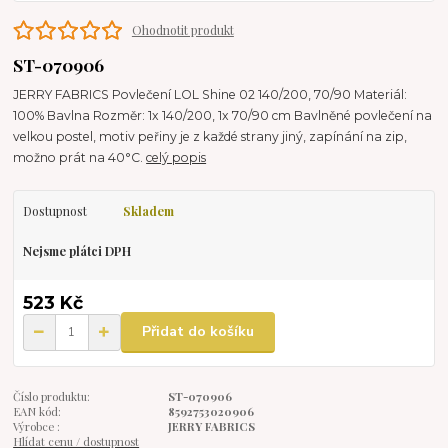
Ohodnotit produkt
ST-070906
JERRY FABRICS Povlečení LOL Shine 02 140/200, 70/90 Materiál:
100% Bavlna Rozměr: 1x 140/200, 1x 70/90 cm Bavlněné povlečení na
velkou postel, motiv peřiny je z každé strany jiný, zapínání na zip,
možno prát na 40°C.
celý popis
Dostupnost
Skladem
Nejsme plátci DPH
523 Kč
Přidat do košíku
Číslo produktu:
ST-070906
EAN kód:
8592753020906
Výrobce :
JERRY FABRICS
Hlídat cenu / dostupnost