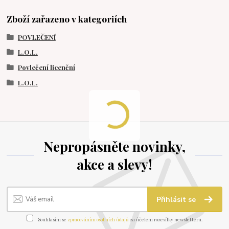
Zboží zařazeno v kategoriích
POVLEČENÍ
L.O.L.
Povlečení licenční
L.O.L.
Nepropásněte novinky,
akce a slevy!
Přihlásit se
Souhlasím se
zpracováním osobních údajů
za účelem rozesílky newsletteru.