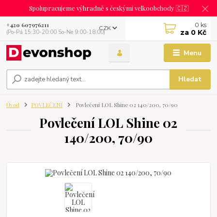
Spolupracujeme výhradně s českými velkoobchody 🇨🇿
0
ks
+420 607976211
CZK
za
0 Kč
(Po-Pá 15:30-20:00 So-Ne 9:00-18:00)
Menu
Hledat
Úvod
POVLEČENÍ
Povlečení LOL Shine 02 140/200, 70/90
Povlečení LOL Shine 02
140/200, 70/90