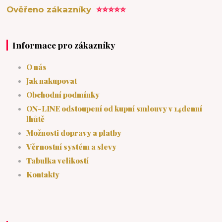
Ověřeno zákazníky
⭐⭐⭐⭐⭐
Informace pro zákazníky
O nás
Jak nakupovat
Obchodní podmínky
ON-LINE odstoupení od kupní smlouvy v 14denní
lhůtě
Možnosti dopravy a platby
Věrnostní systém a slevy
Tabulka velikostí
Kontakty