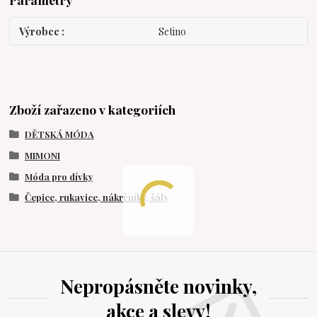
Výrobce
Setino
Zboží zařazeno v kategoriích
DĚTSKÁ MÓDA
MIMONI
Móda pro dívky
Čepice, rukavice, nákrčníky, šály
Nepropásněte novinky,
akce a slevy!