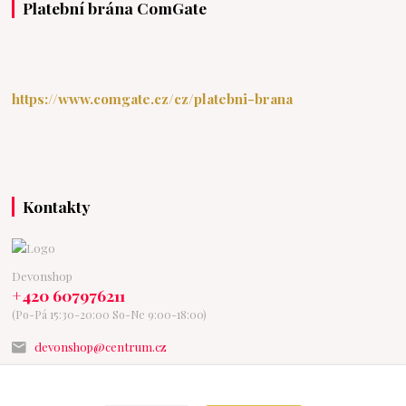
Platební brána ComGate
https://www.comgate.cz/cz/platebni-brana
Kontakty
Devonshop
+420 607976211
(Po-Pá 15:30-20:00 So-Ne 9:00-18:00)
devonshop@centrum.cz