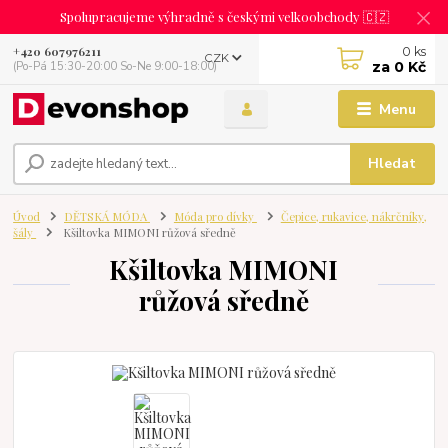
Spolupracujeme výhradně s českými velkoobchody 🇨🇿
0
ks
+420 607976211
CZK
za
0 Kč
(Po-Pá 15:30-20:00 So-Ne 9:00-18:00)
Menu
Hledat
Úvod
DĚTSKÁ MÓDA
Móda pro dívky
Čepice, rukavice, nákrčníky,
šály
Kšiltovka MIMONI růžová sředně
Kšiltovka MIMONI
růžová sředně