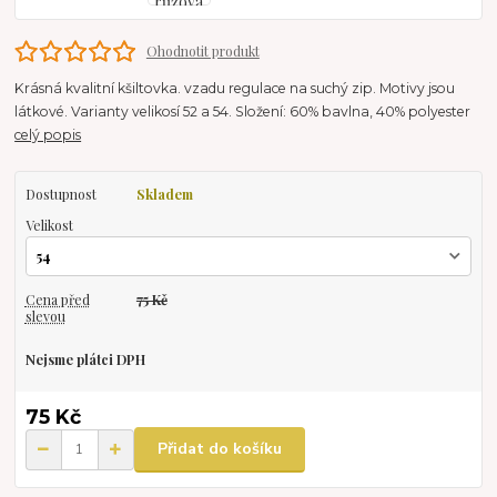
Ohodnotit produkt
Krásná kvalitní kšiltovka. vzadu regulace na suchý zip. Motivy jsou
látkové. Varianty velikosí 52 a 54. Složení: 60% bavlna, 40% polyester
celý popis
Dostupnost
Skladem
Velikost
Cena před
75 Kč
slevou
Nejsme plátci DPH
75 Kč
Přidat do košíku