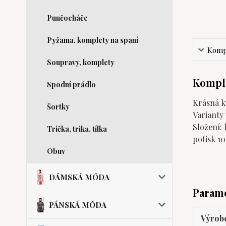
Punčocháče
Pyžama, komplety na spaní
Kompl
Soupravy, komplety
Komple
Spodní prádlo
Krásná kv
Šortky
Varianty 
Složení: 
Trička, trika, tílka
potisk 1
Obuv
DÁMSKÁ MÓDA
Param
PÁNSKÁ MÓDA
Výrob