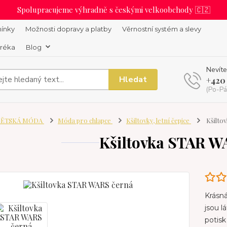
Spolupracujeme výhradně s českými velkoobchody 🇨🇿
ínky
Možnosti dopravy a platby
Věrnostní systém a slevy
uréka
Blog
Nevíte
Hledat
+420
(Po-Pá
ĚTSKÁ MÓDA
Móda pro chlapce
Kšiltovky, letní čepice
Kšilto
Kšiltovka STAR W
Krásná
jsou l
potis