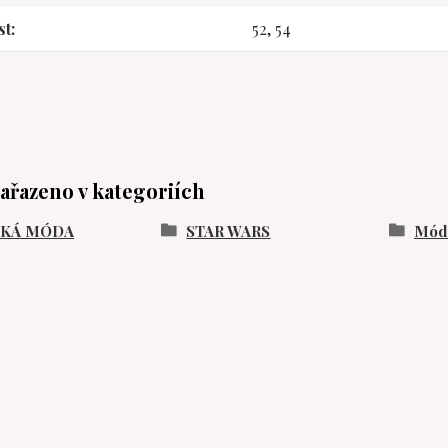
st
52, 54
zařazeno v kategoriích
SKÁ MÓDA
STAR WARS
Móda