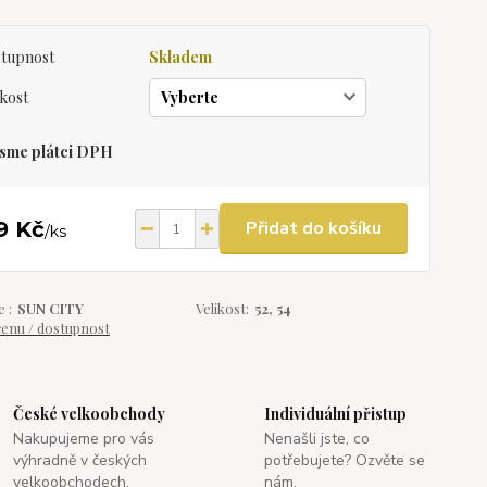
tupnost
Skladem
ikost
sme plátci DPH
9 Kč
Přidat do košíku
/
ks
 :
SUN CITY
Velikost:
52, 54
cenu / dostupnost
České velkoobchody
Individuální přistup
Nakupujeme pro vás
Nenašli jste, co
výhradně v českých
potřebujete? Ozvěte se
velkoobchodech.
nám.