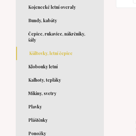
Kojenecké letní overaly
Bundy, kabáty
Čepice, rukavice, nákrčníky,
šály
Kšiltovky, letní čepice
Klobouky letní
Kalhoty, tepláky
Mikiny, svetry
Plavky
Pláštěnky
Ponožky