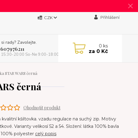
Přihlášení
CZK
 si rady? Zavolejte.
0
ks
 607976211
za
0 Kč
 15:30-20:00 So-Ne 9:00-18:00)
vka STAR WARS černá
ARS černá
Ohodnotit produkt
 kvalitní kšiltovka. vzadu regulace na suchý zip. Motivy
átkové. Varianty velikosí 52 a 54. Složení: látka 100% bavla
k 100% polyester
celý popis