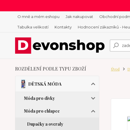
O mně a mém eshopu
Jak nakupovat
Obchodní podm
Tabulka velikostí
Kontakty
Hodnocení zákazníků - He
ROZDĚLENÍ PODLE TYPU ZBOŽÍ
Úvod
D
DĚTSKÁ MÓDA
Móda pro dívky
Móda pro chlapce
Dupačky a overaly