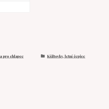
 pro chlapce
Kšiltovky, letní čepice