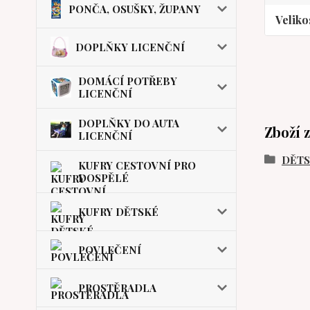
PONČA, OSUŠKY, ŽUPANY
Veliko
DOPLŇKY LICENČNÍ
DOMÁCÍ POTŘEBY
LICENČNÍ
DOPLŇKY DO AUTA
Zboží 
LICENČNÍ
DĚT
KUFRY CESTOVNÍ PRO
DOSPĚLÉ
KUFRY DĚTSKÉ
POVLEČENÍ
PROSTĚRADLA