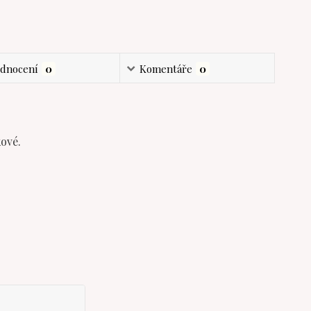
dnocení
0
Komentáře
0
kové.