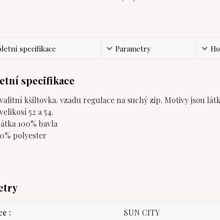
etní specifikace
Parametry
Ho
tní specifikace
alitní kšiltovka. vzadu regulace na suchý zip. Motivy jsou lát
velikosí 52 a 54.
látka 100% bavla
00% polyester
etry
ce
SUN CITY