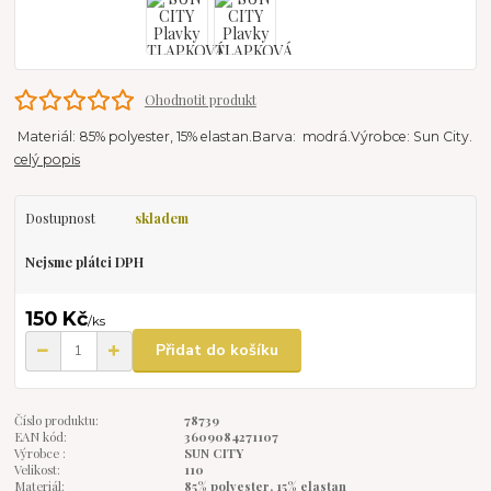
Ohodnotit produkt
Materiál: 85% polyester, 15% elastan.Barva: modrá.Výrobce: Sun City.
celý popis
Dostupnost
skladem
Nejsme plátci DPH
150 Kč
/
ks
Přidat do košíku
Číslo produktu:
78739
EAN kód:
3609084271107
Výrobce :
SUN CITY
Velikost:
110
Materiál:
85% polyester, 15% elastan