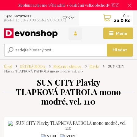
Spolupracujeme výhradně s českými velkoobchody 🇨🇿
0
ks
+420 607976211
CZK
za
0 Kč
(Po-Pá 15:30-20:00 So-Ne 9:00-18:00)
Menu
Hledat
Úvod
DĚTSKÁ MÓDA
Móda pro chlapce
Plavky
SUN CITY
Plavky TLAPKOVÁ PATROLA mono modré, vel. 110
SUN CITY Plavky
TLAPKOVÁ PATROLA mono
modré, vel. 110