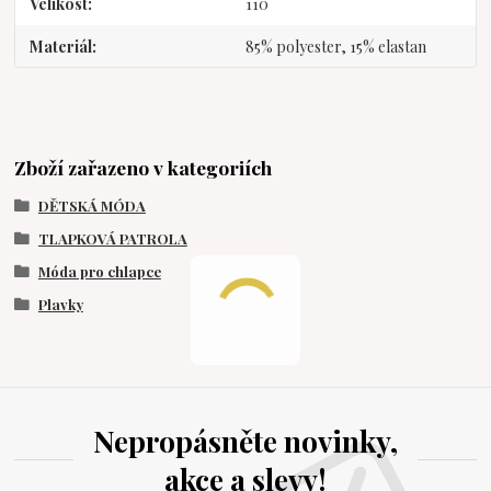
Velikost
110
Materiál
85% polyester, 15% elastan
Zboží zařazeno v kategoriích
DĚTSKÁ MÓDA
TLAPKOVÁ PATROLA
Móda pro chlapce
Plavky
Nepropásněte novinky,
akce a slevy!