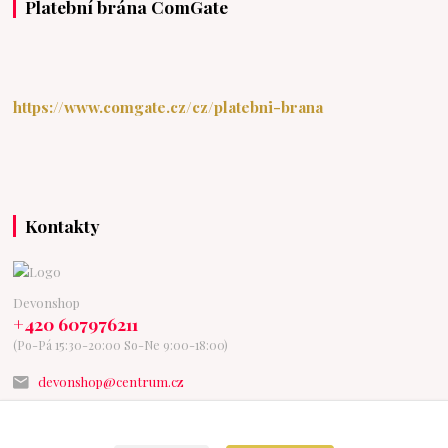
Platební brána ComGate
https://www.comgate.cz/cz/platebni-brana
Kontakty
Devonshop
+420 607976211
(Po-Pá 15:30-20:00 So-Ne 9:00-18:00)
devonshop@centrum.cz