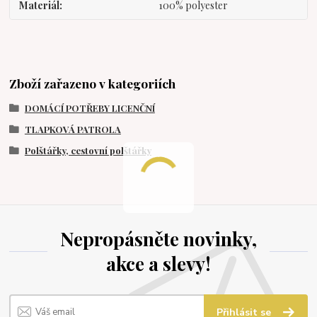
Materiál
100% polyester
Zboží zařazeno v kategoriích
DOMÁCÍ POTŘEBY LICENČNÍ
TLAPKOVÁ PATROLA
Polštářky, cestovní polštářky
Nepropásněte novinky,
akce a slevy!
Přihlásit se