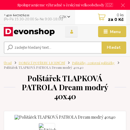
Spolupracujeme výhradně s českými velkoobchody 🇨🇿
0
ks
+420 607976211
CZK
za
0 Kč
(Po-Pá 15:30-20:00 So-Ne 9:00-18:00)
Menu
Hledat
Úvod
DOMÁCÍ POTŘEBY LICENČNÍ
Polštářky, cestovní polštářky
Polštářek TLAPKOVÁ PATROLA Dream modrý 40x40
Polštářek TLAPKOVÁ
PATROLA Dream modrý
40x40