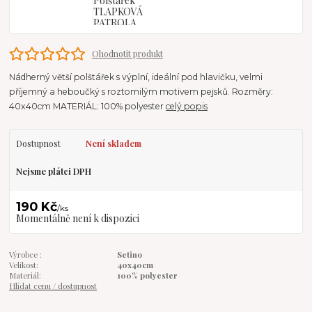
Ohodnotit produkt
Nádherný větší polštářek s výplní, ideální pod hlavičku, velmi
příjemný a heboučký s roztomilým motivem pejsků. Rozměry:
40x40cm MATERIÁL: 100% polyester
celý popis
Dostupnost
Není skladem
Nejsme plátci DPH
190 Kč
/
ks
Momentálně není k dispozici
Výrobce :
Setino
Velikost:
40x40cm
Materiál:
100% polyester
Hlídat cenu / dostupnost