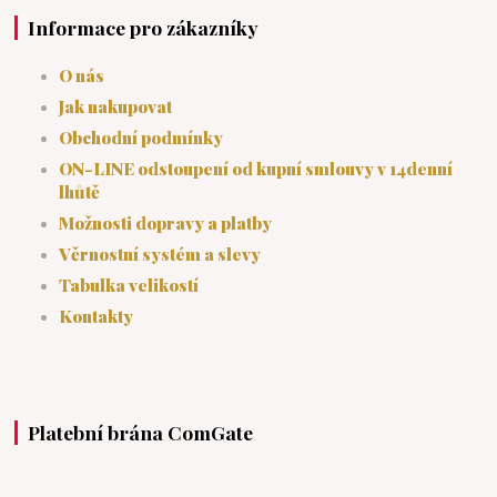
Informace pro zákazníky
O nás
Jak nakupovat
Obchodní podmínky
ON-LINE odstoupení od kupní smlouvy v 14denní
lhůtě
Možnosti dopravy a platby
Věrnostní systém a slevy
Tabulka velikostí
Kontakty
Platební brána ComGate