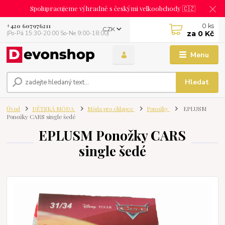
Spolupracujeme výhradně s českými velkoobchody 🇨🇿
0
ks
+420 607976211
CZK
za
0 Kč
(Po-Pá 15:30-20:00 So-Ne 9:00-18:00)
Menu
Hledat
Úvod
DĚTSKÁ MÓDA
Móda pro chlapce
Ponožky
EPLUSM
Ponožky CARS single šedé
EPLUSM Ponožky CARS
single šedé