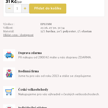
31 Kč
/
pár
Přidat do košíku
Výrobce :
EPLUSM
Velikost:
23/26, 27/30, 31/34
Materiál:
75% bavlna, 20% polyester, 5% elastan
Hlídat cenu / dostupnost
Doprava zdarma
Při nákupu od 2900 Kč máte u nás dopravu ZDARMA.
Rodinná firma
Jsme tu pro vás od roku 2013 a stále se zlepšujeme.
České velkoobchody
Nakupujeme pro vás výhradně v českých velkoobchodech.
Individuální přistup