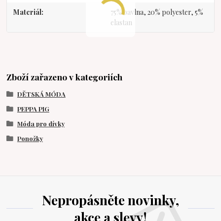
Materiál
75% bavlna, 20% polyester, 5%
elastan
Zboží zařazeno v kategoriích
DĚTSKÁ MÓDA
PEPPA PIG
Móda pro dívky
Ponožky
Nepropásněte novinky,
akce a slevy!