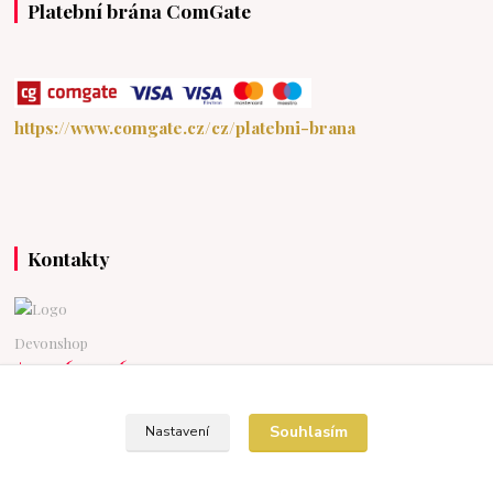
Platební brána ComGate
https://www.comgate.cz/cz/platebni-brana
Kontakty
Devonshop
+420 607976211
(Po-Pá 15:30-20:00 So-Ne 9:00-18:00)
devonshop@centrum.cz
Souhlasím
Nastavení