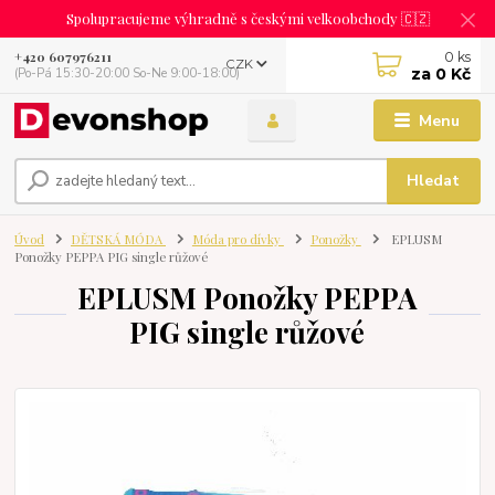
Spolupracujeme výhradně s českými velkoobchody 🇨🇿
0
ks
+420 607976211
CZK
za
0 Kč
(Po-Pá 15:30-20:00 So-Ne 9:00-18:00)
Menu
Hledat
Úvod
DĚTSKÁ MÓDA
Móda pro dívky
Ponožky
EPLUSM
Ponožky PEPPA PIG single růžové
EPLUSM Ponožky PEPPA
PIG single růžové