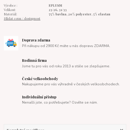
Výrobce :
EPLUSM
Velikost:
23/26, 31/33
Materiál:
75% bavlna, 20% polyester, 5% elastan
Hlídat cenu / dostupnost
Doprava zdarma
Při nákupu od 2900 Kč máte u nás dopravu ZDARMA.
Rodinná firma
Jsme tu pro vás od roku 2013 a stále se zlepšujeme.
České velkoobchody
Nakupujeme pro vás výhradně v českých velkoobchodech.
Individuální přistup
Nenašli jste, co potřebujete? Ozvěte se nám.