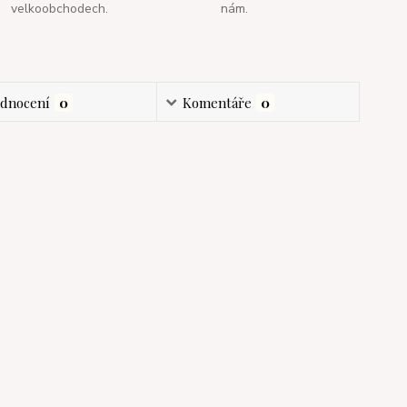
velkoobchodech.
nám.
dnocení
0
Komentáře
0