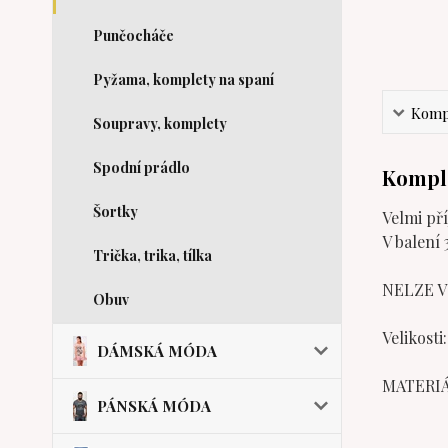
Punčocháče
Pyžama, komplety na spaní
Kompl
Soupravy, komplety
Spodní prádlo
Komple
Šortky
Velmi př
V balení 
Trička, trika, tílka
NELZE V
Obuv
Velikosti:
DÁMSKÁ MÓDA
MATERIÁL
PÁNSKÁ MÓDA