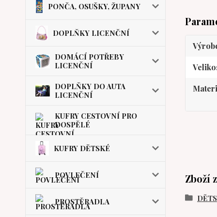
PONČA, OSUŠKY, ŽUPANY
Param
DOPLŇKY LICENČNÍ
Výrob
DOMÁCÍ POTŘEBY
LICENČNÍ
Veliko
DOPLŇKY DO AUTA
Materi
LICENČNÍ
KUFRY CESTOVNÍ PRO
DOSPĚLÉ
KUFRY DĚTSKÉ
POVLEČENÍ
Zboží 
DĚT
PROSTĚRADLA