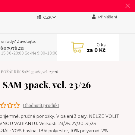
Přihlášení
CZK
 si rady? Zavolejte.
0
ks
 607976211
za
0 Kč
 15:30-20:00 So-Ne 9:00-18:00)
POŽÁRNÍK SAM 3pack, vel. 23/26
AM 3pack, vel. 23/26
Ohodnotit produkt
příjemné, pružné ponožky. V balení 3 páry. NELZE VOLIT
NOU VARIANTU. Velikosti: 23/26, 27/30, 31/34
IÁL: 70% bavlna, 18% polyester, 10% polyamid, 2%