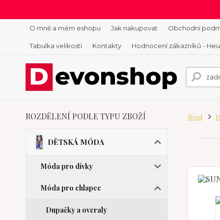
O mně a mém eshopu
Jak nakupovat
Obchodní podm
Tabulka velikostí
Kontakty
Hodnocení zákazníků - He
ROZDĚLENÍ PODLE TYPU ZBOŽÍ
Úvod
D
DĚTSKÁ MÓDA
Móda pro dívky
Móda pro chlapce
Dupačky a overaly