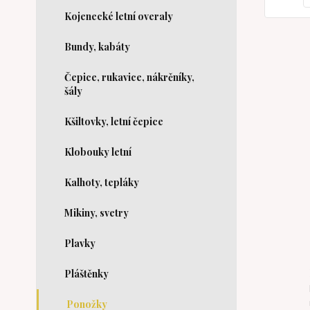
Kojenecké letní overaly
Bundy, kabáty
Čepice, rukavice, nákrčníky,
šály
Kšiltovky, letní čepice
Klobouky letní
Kalhoty, tepláky
Mikiny, svetry
Plavky
Pláštěnky
Ponožky