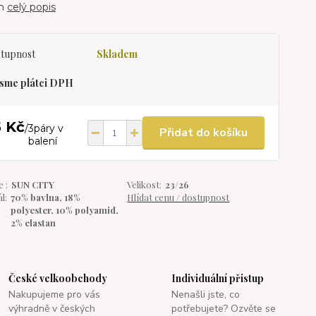
an
celý popis
tupnost
Skladem
sme plátci DPH
5 Kč
/
3páry v
Přidat do košíku
balení
 :
SUN CITY
Velikost:
23/26
l:
70% bavlna, 18%
Hlídat cenu / dostupnost
polyester, 10% polyamid,
2% elastan
České velkoobchody
Individuální přistup
Nakupujeme pro vás
Nenašli jste, co
výhradně v českých
potřebujete? Ozvěte se