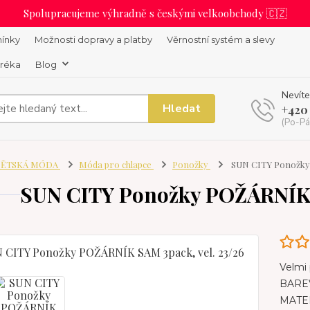
Spolupracujeme výhradně s českými velkoobchody 🇨🇿
ínky
Možnosti dopravy a platby
Věrnostní systém a slevy
uréka
Blog
Nevíte
Hledat
+420
(Po-Pá
ĚTSKÁ MÓDA
Móda pro chlapce
Ponožky
SUN CITY Ponožky 
SUN CITY Ponožky POŽÁRNÍK S
Velmi 
BAREV
MATER