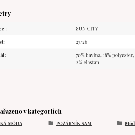
etry
ce
SUN CITY
st
23/26
ál
70% bavlna, 18% polyester
2% elastan
zařazeno v kategoriích
SKÁ MÓDA
POŽÁRNÍK SAM
Móda