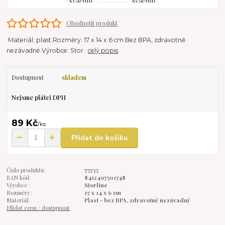
Ohodnotit produkt
Materiál: plast.Rozměry: 17 x 14 x 6 cm.Bez BPA, zdravotně
nezávadné.Výrobce: Stor.
celý popis
Dostupnost
skladem
Nejsme plátci DPH
89 Kč
/
ks
Přidat do košíku
Číslo produktu:
75735
EAN kód:
8412497501748
Výrobce :
Storline
Rozměry:
17 x 14 x 6 cm
Materiál:
Plast - bez BPA, zdravotně nezávadný
Hlídat cenu / dostupnost