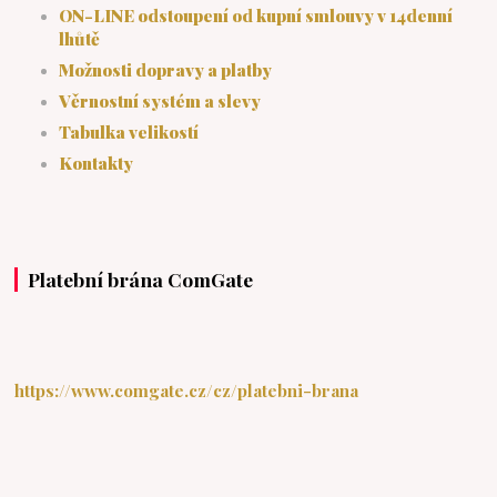
ON-LINE odstoupení od kupní smlouvy v 14denní
lhůtě
Možnosti dopravy a platby
Věrnostní systém a slevy
Tabulka velikostí
Kontakty
Platební brána ComGate
https://www.comgate.cz/cz/platebni-brana