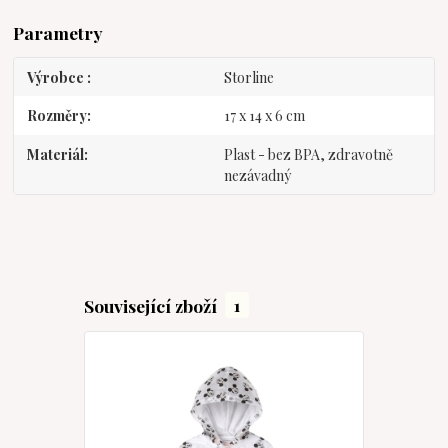
Parametry
Výrobce
Storline
Rozměry
17 x 14 x 6 cm
Materiál
Plast - bez BPA, zdravotně
nezávadný
Související zboží
1