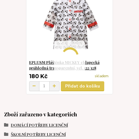
EPLUSM Pláštěnka MICKEY chlapecká
průhledná transparentní, vel. 122/128
180 Kč
skladem
Přidat do košíku
Zboží zařazeno v kategoriích
DOMÁCÍ POTŘEBY LICENČNÍ
ŠKOLNÍ POTŘEBY LICENČNÍ