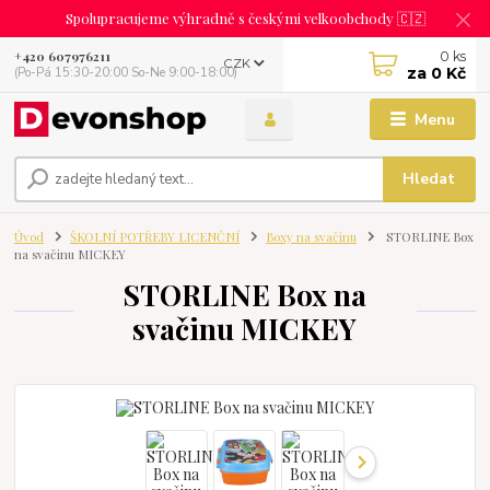
Spolupracujeme výhradně s českými velkoobchody 🇨🇿
0
ks
+420 607976211
CZK
za
0 Kč
(Po-Pá 15:30-20:00 So-Ne 9:00-18:00)
Menu
Hledat
Úvod
ŠKOLNÍ POTŘEBY LICENČNÍ
Boxy na svačinu
STORLINE Box
na svačinu MICKEY
STORLINE Box na
svačinu MICKEY