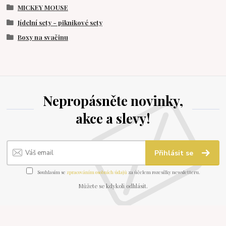
MICKEY MOUSE
Jídelní sety - piknikové sety
Boxy na svačinu
Nepropásněte novinky,
akce a slevy!
Přihlásit se
Souhlasím se
zpracováním osobních údajů
za účelem rozesílky newsletteru.
Můžete se kdykoli odhlásit.