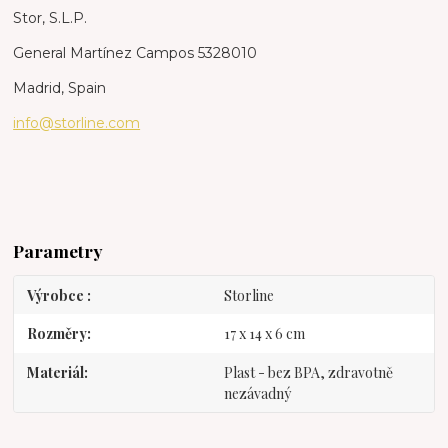
Stor, S.L.P.
General Martínez Campos 5328010
Madrid, Spain
info@storline.com
Parametry
Výrobce
Storline
Rozměry
17 x 14 x 6 cm
Materiál
Plast - bez BPA, zdravotně
nezávadný