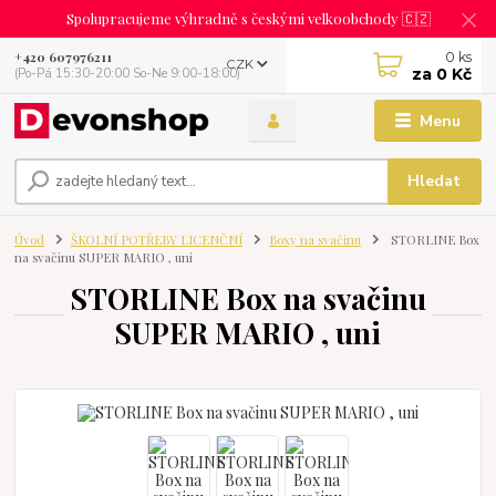
Spolupracujeme výhradně s českými velkoobchody 🇨🇿
0
ks
+420 607976211
CZK
za
0 Kč
(Po-Pá 15:30-20:00 So-Ne 9:00-18:00)
Menu
Hledat
Úvod
ŠKOLNÍ POTŘEBY LICENČNÍ
Boxy na svačinu
STORLINE Box
na svačinu SUPER MARIO , uni
STORLINE Box na svačinu
SUPER MARIO , uni