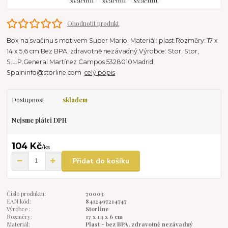
Ohodnotit produkt
Box na svačinu s motivem Super Mario. Materiál: plast.Rozměry: 17 x
14 x 5,6 cm.Bez BPA, zdravotně nezávadný.Výrobce: Stor. Stor,
S.L.P.General Martínez Campos 5328010Madrid,
Spaininfo@storline.com
celý popis
Dostupnost
skladem
Nejsme plátci DPH
104 Kč
/
ks
Přidat do košíku
Číslo produktu:
70003
EAN kód:
8412497214747
Výrobce :
Storline
Rozměry:
17 x 14 x 6 cm
Materiál:
Plast - bez BPA, zdravotně nezávadný