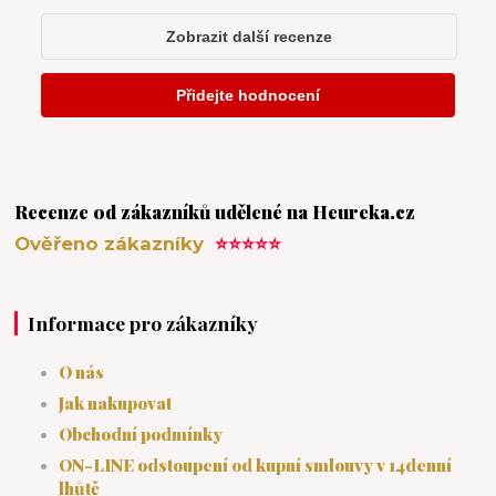
Recenze od zákazníků udělené na Heureka.cz
Ověřeno zákazníky
⭐⭐⭐⭐⭐
Informace pro zákazníky
O nás
Jak nakupovat
Obchodní podmínky
ON-LINE odstoupení od kupní smlouvy v 14denní
lhůtě