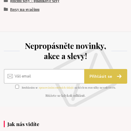
Jídelní sety - piknikové sety
Boxy na svačinu
Nepropásněte novinky,
akce a slevy!
Přihlásit se
Souhlasím se
zpracováním osobních údajů
za účelem rozesílky newsletteru.
Můžete se kdykoli odhlásit.
Jak nás vidíte