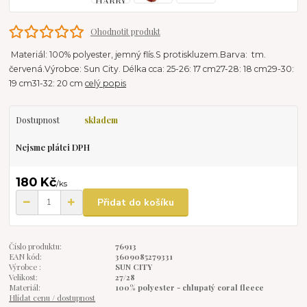
Ohodnotit produkt
Materiál: 100% polyester, jemný flís.S protiskluzem.Barva: tm.
červená.Výrobce: Sun City. Délka cca: 25-26: 17 cm27-28: 18 cm29-30:
19 cm31-32: 20 cm
celý popis
Dostupnost
skladem
Nejsme plátci DPH
180 Kč
/
ks
Přidat do košíku
Číslo produktu:
76913
EAN kód:
3609085279331
Výrobce :
SUN CITY
Velikost:
27/28
Materiál:
100% polyester - chlupatý coral fleece
Hlídat cenu / dostupnost