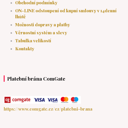
Obchodní podmínky
ON-LINE odstoupení od kupní smlouvy v 14denní
lhůtě
Možnosti dopravy a platby
Věrnostní systém a slevy
Tabulka velikostí
Kontakty
Platební brána ComGate
https://www.comgate.cz/cz/platebni-brana