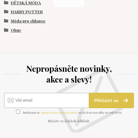
DĚTSKÁ MÓDA
HARRY POTTER
Móda pro chlapce
Obuv
Nepropásněte novinky,
akce a slevy!
Přihlásit se
Souhlasím se
zpracováním osobních údajů
za účelem rozesílky newsletteru.
Můžete se kdykoli odhlásit.