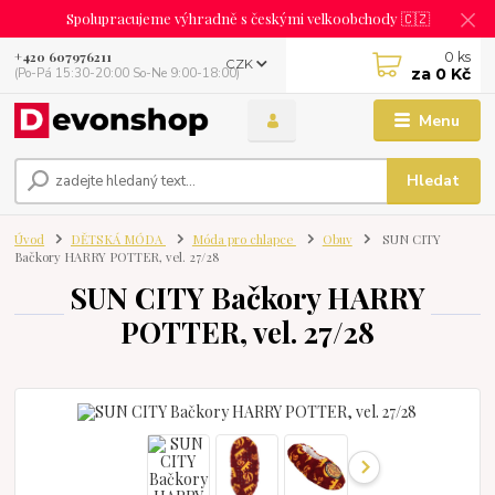
Spolupracujeme výhradně s českými velkoobchody 🇨🇿
0
ks
+420 607976211
CZK
za
0 Kč
(Po-Pá 15:30-20:00 So-Ne 9:00-18:00)
Menu
Hledat
Úvod
DĚTSKÁ MÓDA
Móda pro chlapce
Obuv
SUN CITY
Bačkory HARRY POTTER, vel. 27/28
SUN CITY Bačkory HARRY
POTTER, vel. 27/28