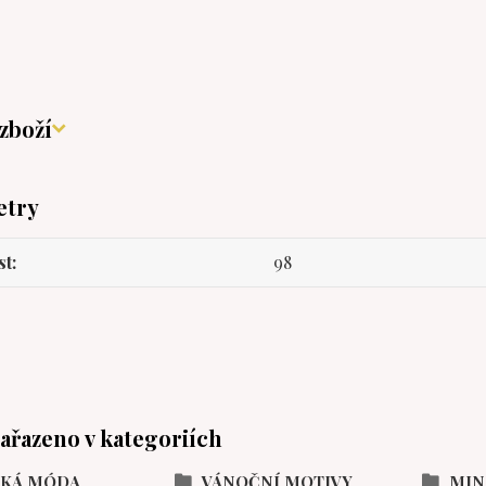
zboží
etry
st
98
zařazeno v kategoriích
SKÁ MÓDA
VÁNOČNÍ MOTIVY
MIN