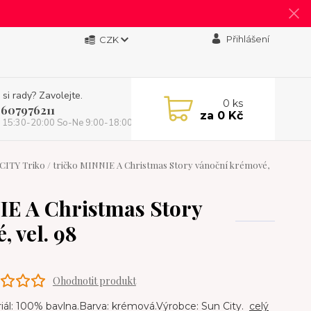
Přihlášení
CZK
 si rady? Zavolejte.
0
ks
 607976211
za
0 Kč
 15:30-20:00 So-Ne 9:00-18:00)
ITY Triko / tričko MINNIE A Christmas Story vánoční krémové,
IE A Christmas Story
 vel. 98
Ohodnotit produkt
ál: 100% bavlna.Barva: krémová.Výrobce: Sun City.
celý