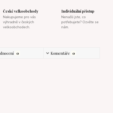
České velkoobchody
Individuální přistup
Nakupujeme pro vás
Nenašli jste, co
výhradně v českých
potřebujete? Ozvěte se
velkoobchodech.
nám.
dnocení
0
Komentáře
0