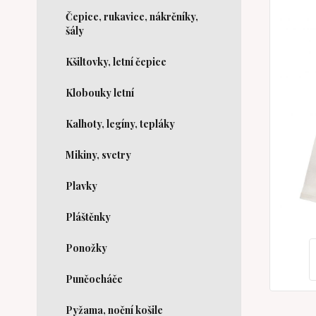
Čepice, rukavice, nákrčníky,
šály
Kšiltovky, letní čepice
Klobouky letní
Kalhoty, legíny, tepláky
Mikiny, svetry
Plavky
Pláštěnky
Ponožky
Punčocháče
Pyžama, noční košile