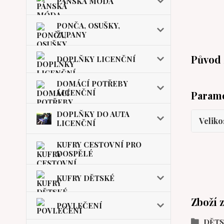
PÁNSKÁ MÓDA
PONČA, OSUŠKY,
ŽUPANY
Původ 
DOPLŇKY LICENČNÍ
DOMÁCÍ POTŘEBY
LICENČNÍ
Param
DOPLŇKY DO AUTA
Veliko
LICENČNÍ
KUFRY CESTOVNÍ PRO
DOSPĚLÉ
KUFRY DĚTSKÉ
Zboží 
POVLEČENÍ
DĚT