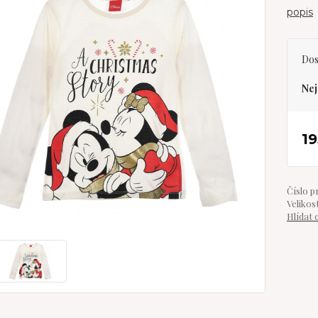
popis
Dos
Nej
19
Číslo p
Velikost
Hlídat 