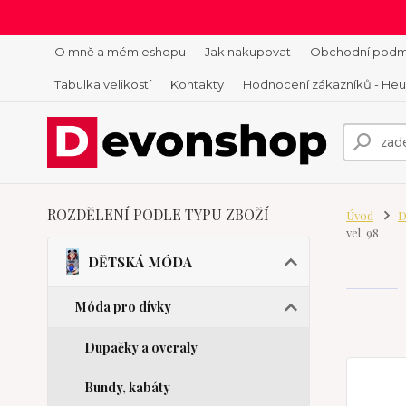
O mně a mém eshopu
Jak nakupovat
Obchodní podm
Tabulka velikostí
Kontakty
Hodnocení zákazníků - He
ROZDĚLENÍ PODLE TYPU ZBOŽÍ
Úvod
D
vel. 98
DĚTSKÁ MÓDA
Móda pro dívky
Dupačky a overaly
Bundy, kabáty