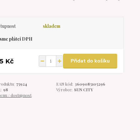
tupnost
skladem
sme plátci DPH
5 Kč
Přidat do košíku
roduktu:
75924
EAN kód:
3609085105296
:
98
Výrobce:
SUN CITY
cenu / dostupnost