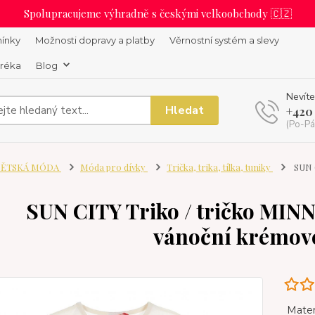
Spolupracujeme výhradně s českými velkoobchody 🇨🇿
ínky
Možnosti dopravy a platby
Věrnostní systém a slevy
uréka
Blog
Nevíte
Hledat
+420
(Po-Pá
ĚTSKÁ MÓDA
Móda pro dívky
Trička, trika, tílka, tuniky
SUN C
SUN CITY Triko / tričko MINN
vánoční krémové,
Materi