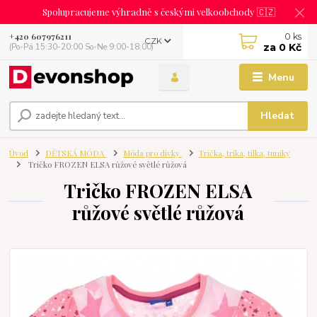
Spolupracujeme výhradně s českými velkoobchody 🇨🇿
0
ks
+420 607976211
CZK
za
0 Kč
(Po-Pá 15:30-20:00 So-Ne 9:00-18:00)
Menu
Hledat
Úvod
DĚTSKÁ MÓDA
Móda pro dívky
Trička, trika, tílka, tuniky
Tričko FROZEN ELSA růžové světlé růžová
Tričko FROZEN ELSA
růžové světlé růžová