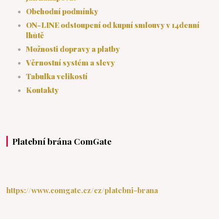
Obchodní podmínky
ON-LINE odstoupení od kupní smlouvy v 14denní
lhůtě
Možnosti dopravy a platby
Věrnostní systém a slevy
Tabulka velikostí
Kontakty
Platební brána ComGate
https://www.comgate.cz/cz/platebni-brana