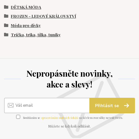
DĚTSKÁ MÓDA
FROZEN - LEDOVÉ KRÁLOVSTVÍ
Móda pro dívky
Trička, trika, tílka, tuniky
Nepropásněte novinky,
akce a slevy!
Přihlásit se
Souhlasím se
zpracováním osobních údajů
za účelem rozesílky newsletteru.
Můžete se kdykoli odhlásit.