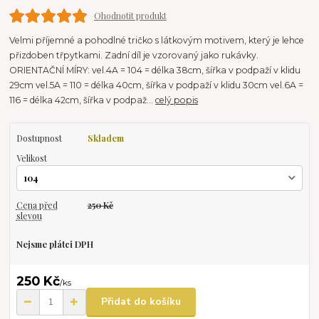
Ohodnotit produkt
Velmi příjemné a pohodlné tričko s látkovým motivem, který je lehce
přizdoben třpytkami. Zadní díl je vzorovaný jako rukávky.
ORIENTAČNÍ MÍRY: vel.4A = 104 = délka 38cm, šířka v podpaží v klidu
29cm vel.5A = 110 = délka 40cm, šířka v podpaží v klidu 30cm vel.6A =
116 = délka 42cm, šířka v podpaž...
celý popis
Dostupnost
Skladem
Velikost
Cena před
250 Kč
slevou
Nejsme plátci DPH
250 Kč
/
ks
Přidat do košíku