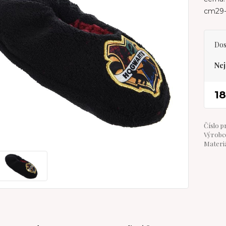
cm29-
Dos
Nej
1
Číslo p
Výrobce
Materiá