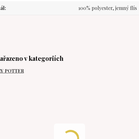
ál
100% polyester, jemný flís
zařazeno v kategoriích
Y POTTER