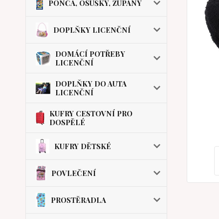
PONČA, OSUŠKY, ŽUPANY
DOPLŇKY LICENČNÍ
DOMÁCÍ POTŘEBY
LICENČNÍ
DOPLŇKY DO AUTA
LICENČNÍ
KUFRY CESTOVNÍ PRO
DOSPĚLÉ
KUFRY DĚTSKÉ
POVLEČENÍ
PROSTĚRADLA