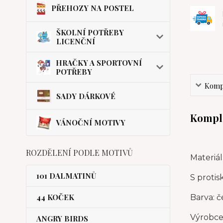
PŘEHOZY NA POSTEL
ŠKOLNÍ POTŘEBY
LICENČNÍ
HRAČKY A SPORTOVNÍ
POTŘEBY
Kompl
SADY DÁRKOVÉ
Komple
VÁNOČNÍ MOTIVY
ROZDĚLENÍ PODLE MOTIVŮ
Materiál
101 DALMATINŮ
S proti
44 KOČEK
Barva: č
Výrobce:
ANGRY BIRDS