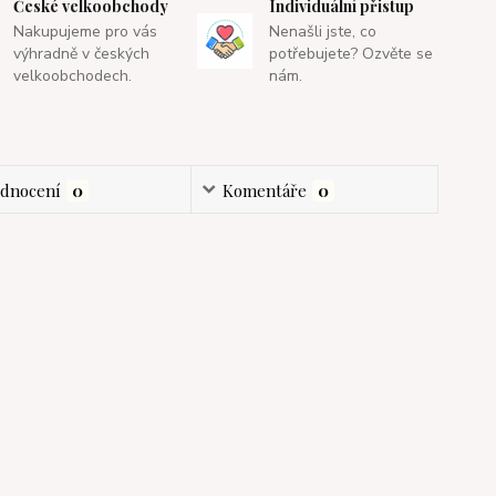
České velkoobchody
Individuální přistup
Nakupujeme pro vás
Nenašli jste, co
výhradně v českých
potřebujete? Ozvěte se
velkoobchodech.
nám.
dnocení
0
Komentáře
0