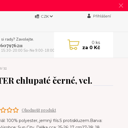
Přihlášení
CZK
 si rady? Zavolejte.
0
ks
 607976211
za
0 Kč
 15:30-20:00 So-Ne 9:00-18:00)
1/32
R chlupaté černé, vel.
Ohodnotit produkt
ál: 100% polyester, jemný flís.S protiskluzem.Barva:
Výrobce: Sun City. Délka cca: 25-26: 17 cm27-28: 18