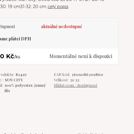
30: 19 cm31-32: 20 cm
celý popis
tupnost
aktuálně nedostupné
sme plátci DPH
80 Kč
Momentálně není k dispozici
/
ks
roduktu:
82497
EAN kód:
3609086309860
 :
SUN CITY
Velikost:
31/32
l:
100% polyester, jemný
Hlídat cenu / dostupnost
flís