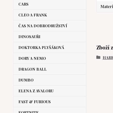
CARS
Materi
CLEO A FRANK
ČAS NA DOBRODRUŽSTVÍ
DINOSAUŘI
Zboží 
DOKTORKA PLYŠÁKOVÁ
HARR
DORY A NEMO
DRAGON BALL
DUMBO
ELENA Z AVALORU
FAST & FURIOUS
FORTNITE