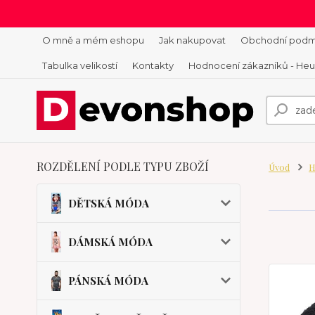
O mně a mém eshopu
Jak nakupovat
Obchodní podm
Tabulka velikostí
Kontakty
Hodnocení zákazníků - He
ROZDĚLENÍ PODLE TYPU ZBOŽÍ
Úvod
H
DĚTSKÁ MÓDA
DÁMSKÁ MÓDA
PÁNSKÁ MÓDA