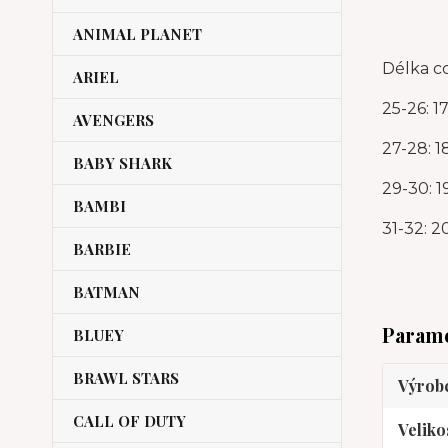
ANIMAL PLANET
Délka c
ARIEL
25-26: 1
AVENGERS
27-28: 1
BABY SHARK
29-30: 1
BAMBI
31-32: 2
BARBIE
BATMAN
Param
BLUEY
BRAWL STARS
Výrob
CALL OF DUTY
Veliko