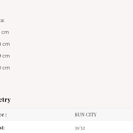
ca:
7 cm
8 cm
9 cm
0 cm
etry
ce
SUN CITY
st
31/32