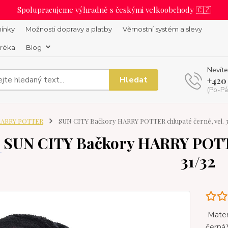
Spolupracujeme výhradně s českými velkoobchody 🇨🇿
ínky
Možnosti dopravy a platby
Věrnostní systém a slevy
uréka
Blog
Nevíte
Hledat
+420
(Po-Pá
ARRY POTTER
SUN CITY Bačkory HARRY POTTER chlupaté černé, vel. 3
SUN CITY Bačkory HARRY POTTE
31/32
Materi
černá.