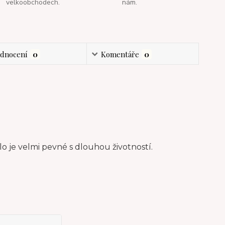
velkoobchodech.
nám.
dnocení
0
Komentáře
0
o je velmi pevné s dlouhou životností.