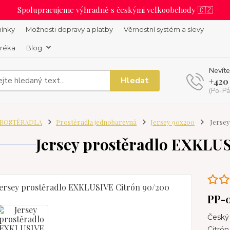
Spolupracujeme výhradně s českými velkoobchody 🇨🇿
ínky
Možnosti dopravy a platby
Věrnostní systém a slevy
uréka
Blog
Nevíte
Hledat
+420
(Po-Pá
ROSTĚRADLA
Prostěradla jednobarevná
Jersey 90x200
Jersey
Jersey prostěradlo EXKLU
PP-
Český 
Citrón