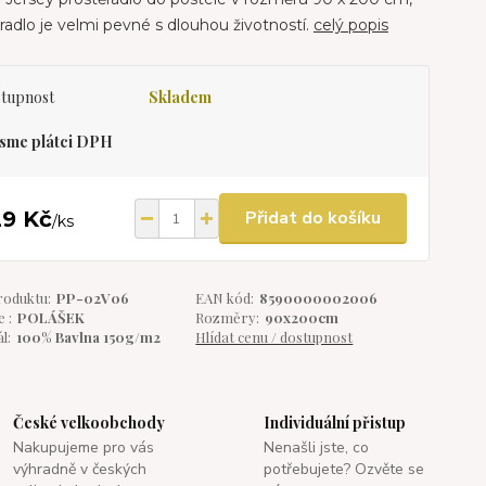
radlo je velmi pevné s dlouhou životností.
celý popis
tupnost
Skladem
sme plátci DPH
29 Kč
Přidat do košíku
/
ks
roduktu:
PP-02V06
EAN kód:
8590000002006
 :
POLÁŠEK
Rozměry:
90x200cm
l:
100% Bavlna 150g/m2
Hlídat cenu / dostupnost
České velkoobchody
Individuální přistup
Nakupujeme pro vás
Nenašli jste, co
výhradně v českých
potřebujete? Ozvěte se