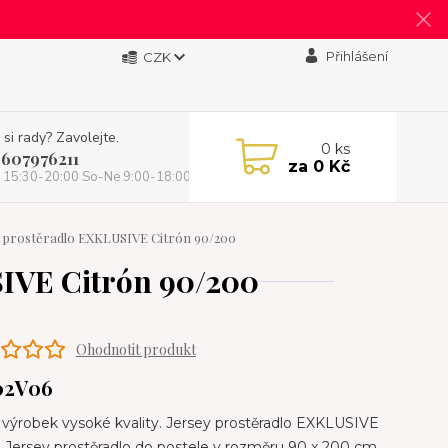
Přihlášení
CZK
 si rady? Zavolejte.
0
ks
 607976211
za
0 Kč
 15:30-20:00 So-Ne 9:00-18:00)
 prostěradlo EXKLUSIVE Citrón 90/200
SIVE Citrón 90/200
Ohodnotit produkt
02V06
výrobek vysoké kvality. Jersey prostěradlo EXKLUSIVE
. Jersey prostěradlo do postele v rozměru 90 x 200 cm,