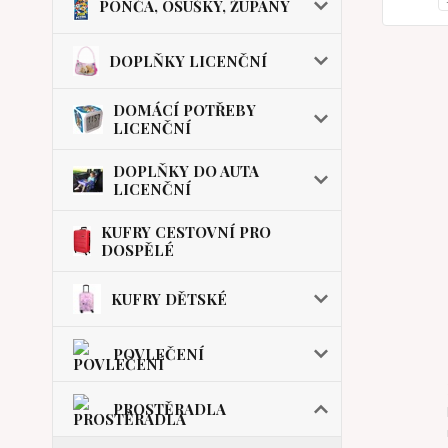
PONČA, OSUŠKY, ŽUPANY
DOPLŇKY LICENČNÍ
DOMÁCÍ POTŘEBY
LICENČNÍ
DOPLŇKY DO AUTA
LICENČNÍ
KUFRY CESTOVNÍ PRO
DOSPĚLÉ
KUFRY DĚTSKÉ
POVLEČENÍ
PROSTĚRADLA