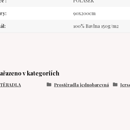
ce
POLÁŠEK
ry
90x200cm
ál
100% Bavlna 150g/m2
zařazeno v kategoriích
STĚRADLA
Prostěradla jednobarevná
Jers