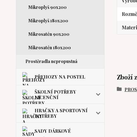
Výrob
Mikroplyš 90x200
Rozmě
Mikroplyš 180x200
Materi
Mikrosatén 90x200
Mikrosatén 180x200
Prostěradla nepropustná
Zboží 
PŘEHOZY NA POSTEL
PRO
ŠKOLNÍ POTŘEBY
LICENČNÍ
HRAČKY A SPORTOVNÍ
POTŘEBY
SADY DÁRKOVÉ