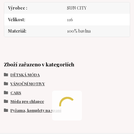
Výrobce
SUN CITY
Velikost
116
Materiál
100% bavlna
Zboží zařazeno v kategoriích
DĚTSKÁ MÓDA
VÁNOČNÍ MOTIVY
CARS
Móda pro chlapce
Pyžama, komplety na spaní