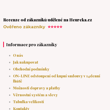
Recenze od zákazníků udělené na Heureka.cz
Ověřeno zákazníky
⭐⭐⭐⭐⭐
Informace pro zákazníky
O nás
Jak nakupovat
Obchodní podmínky
ON-LINE odstoupení od kupní smlouvy v 14denní
lhůtě
Možnosti dopravy a platby
Věrnostní systém a slevy
Tabulka velikostí
Kontakty