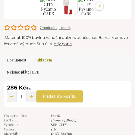
Ohodnotit produkt
Materiál: 100% bavlna.Vánoční balení s punčochou.Barva: krémovo -
červená.Výrobce: Sun City.
celý popis
Dostupnost
skladem
Nejsme plátci DPH
286 Kč
/
ks
Přidat do košíku
Číslo produktu:
85918
EAN kód:
3609085286957
Výrobce :
SUN CITY
Velikost:
116
Materiál:
100% bavlna