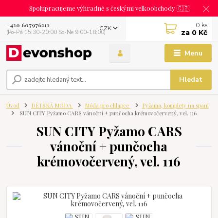
Spolupracujeme výhradně s českými velkoobchody 🇨🇿
0
ks
+420 607976211
CZK
za
0 Kč
(Po-Pá 15:30-20:00 So-Ne 9:00-18:00)
Menu
Hledat
Úvod
DĚTSKÁ MÓDA
Móda pro chlapce
Pyžama, komplety na spaní
SUN CITY Pyžamo CARS vánoční + punčocha krémovočervený, vel. 116
SUN CITY Pyžamo CARS
vánoční + punčocha
krémovočervený, vel. 116