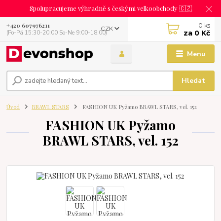
Spolupracujeme výhradně s českými velkoobchody 🇨🇿
0
ks
+420 607976211
CZK
za
0 Kč
(Po-Pá 15:30-20:00 So-Ne 9:00-18:00)
Menu
Hledat
Úvod
BRAWL STARS
FASHION UK Pyžamo BRAWL STARS, vel. 152
FASHION UK Pyžamo
BRAWL STARS, vel. 152