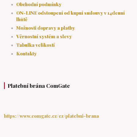
Obchodní podmínky
ON-LINE odstoupení od kupní smlouvy v 14denní
lhůtě
Možnosti dopravy a platby
Věrnostní systém a slevy
Tabulka velikostí
Kontakty
Platební brána ComGate
https://www.comgate.cz/cz/platebni-brana