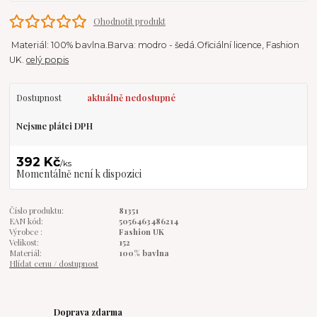
Ohodnotit produkt
Materiál: 100% bavlna.Barva: modro - šedá.Oficiální licence, Fashion
UK.
celý popis
Dostupnost
aktuálně nedostupné
Nejsme plátci DPH
392 Kč
/
ks
Momentálně není k dispozici
Číslo produktu:
81351
EAN kód:
5056463486214
Výrobce :
Fashion UK
Velikost:
152
Materiál:
100% bavlna
Hlídat cenu / dostupnost
Doprava zdarma