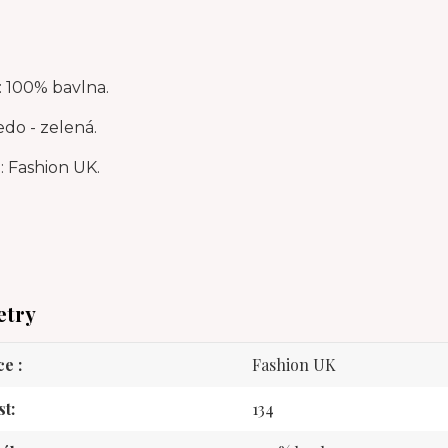
: 100% bavlna.
edo - zelená.
: Fashion UK.
etry
ce
Fashion UK
st
134