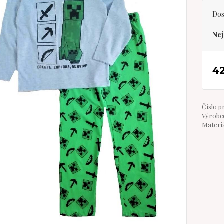
Dos
Nej
4
Číslo p
Výrobce
Materiá