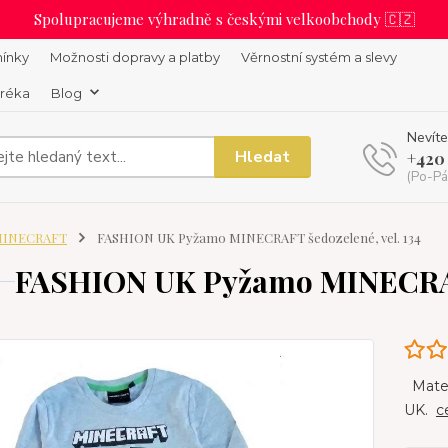
Spolupracujeme výhradně s českými velkoobchody 🇨🇿
ínky
Možnosti dopravy a platby
Věrnostní systém a slevy
uréka
Blog
Nevíte
Hledat
+420
(Po-Pá
INECRAFT
FASHION UK Pyžamo MINECRAFT šedozelené, vel. 134
FASHION UK Pyžamo MINECRAFT
Materi
UK.
c