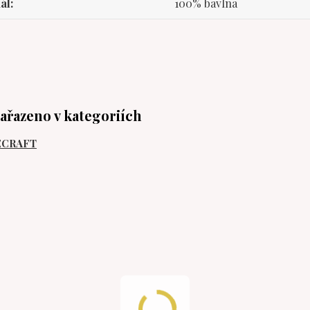
ál
100% bavlna
zařazeno v kategoriích
ECRAFT