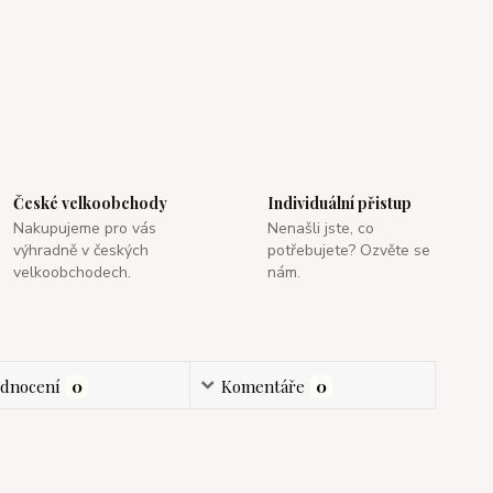
České velkoobchody
Individuální přistup
Nakupujeme pro vás
Nenašli jste, co
výhradně v českých
potřebujete? Ozvěte se
velkoobchodech.
nám.
dnocení
0
Komentáře
0