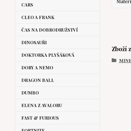
Materi
CARS
CLEO A FRANK
ČAS NA DOBRODRUŽSTVÍ
DINOSAUŘI
Zboží 
DOKTORKA PLYŠÁKOVÁ
MIN
DORY A NEMO
DRAGON BALL
DUMBO
ELENA Z AVALORU
FAST & FURIOUS
FORTNITE