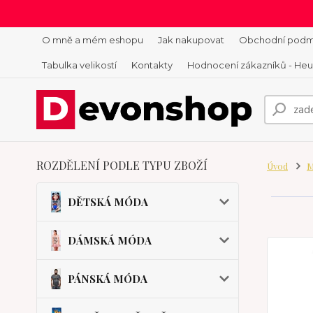
O mně a mém eshopu
Jak nakupovat
Obchodní podm
Tabulka velikostí
Kontakty
Hodnocení zákazníků - He
ROZDĚLENÍ PODLE TYPU ZBOŽÍ
Úvod
M
DĚTSKÁ MÓDA
DÁMSKÁ MÓDA
PÁNSKÁ MÓDA