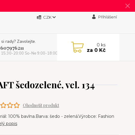
Přihlášení
CZK
 si rady? Zavolejte.
0
ks
 607976211
za
0 Kč
 15:30-20:00 So-Ne 9:00-18:00)
 šedozelené, vel. 134
Ohodnotit produkt
ál: 100% bavlna.Barva: šedo - zelená.Výrobce: Fashion
elý popis