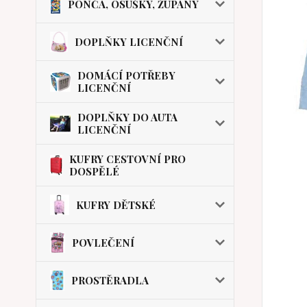
PONČA, OSUŠKY, ŽUPANY
DOPLŇKY LICENČNÍ
DOMÁCÍ POTŘEBY
LICENČNÍ
DOPLŇKY DO AUTA
LICENČNÍ
KUFRY CESTOVNÍ PRO
DOSPĚLÉ
KUFRY DĚTSKÉ
POVLEČENÍ
PROSTĚRADLA