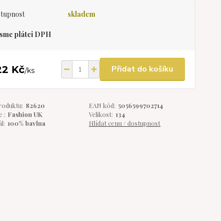
tupnost
skladem
sme plátci DPH
22 Kč
Přidat do košíku
/
ks
roduktu:
82620
EAN kód:
5056599702714
 :
Fashion UK
Velikost:
134
l:
100% bavlna
Hlídat cenu / dostupnost