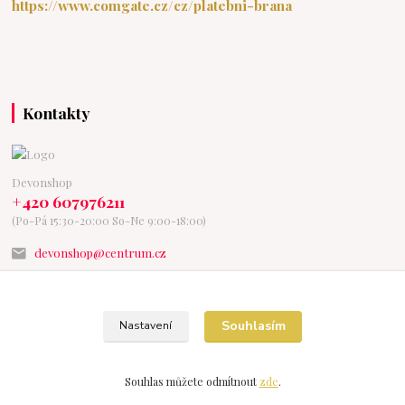
https://www.comgate.cz/cz/platebni-brana
Kontakty
Devonshop
+420 607976211
(Po-Pá 15:30-20:00 So-Ne 9:00-18:00)
devonshop@centrum.cz
Souhlasím
Nastavení
Vytvořeno na
Eshop-rychle.cz
Souhlas můžete odmítnout
zde
.