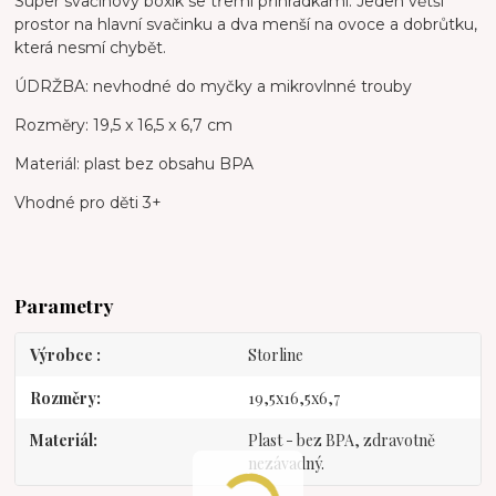
Super svačinový boxík se třemi přihrádkami. Jeden větší
prostor na hlavní svačinku a dva menší na ovoce a dobrůtku,
která nesmí chybět.
ÚDRŽBA: nevhodné do myčky a mikrovlnné trouby
Rozměry: 19,5 x 16,5 x 6,7 cm
Materiál: plast bez obsahu BPA
Vhodné pro děti 3+
Parametry
Výrobce
Storline
Rozměry
19,5x16,5x6,7
Materiál
Plast - bez BPA, zdravotně
nezávadný.