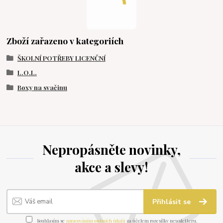
Zboží zařazeno v kategoriích
ŠKOLNÍ POTŘEBY LICENČNÍ
L.O.L.
Boxy na svačinu
Nepropásněte novinky,
akce a slevy!
Přihlásit se
Souhlasím se
zpracováním osobních údajů
za účelem rozesílky newsletteru.