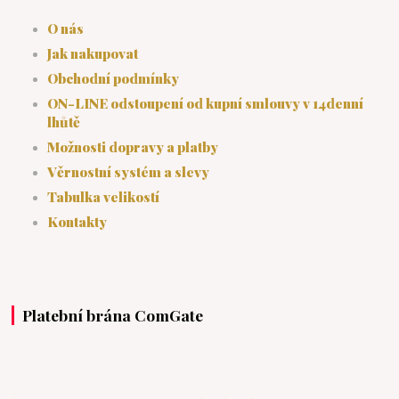
O nás
Jak nakupovat
Obchodní podmínky
ON-LINE odstoupení od kupní smlouvy v 14denní
lhůtě
Možnosti dopravy a platby
Věrnostní systém a slevy
Tabulka velikostí
Kontakty
Platební brána ComGate