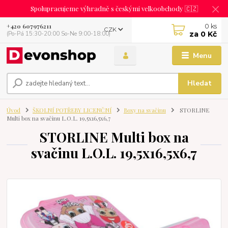
Spolupracujeme výhradně s českými velkoobchody 🇨🇿
0
ks
+420 607976211
CZK
za
0 Kč
(Po-Pá 15:30-20:00 So-Ne 9:00-18:00)
Menu
Hledat
Úvod
ŠKOLNÍ POTŘEBY LICENČNÍ
Boxy na svačinu
STORLINE
Multi box na svačinu L.O.L. 19,5x16,5x6,7
STORLINE Multi box na
svačinu L.O.L. 19,5x16,5x6,7