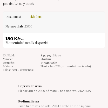
pro děti 3+
celý popis
Dostupnost
skladem
Nejsme plátci DPH
180 Kč
/
ks
Momentálně není k dispozici
EAN kód:
8412497168200
Výrobce :
Storline
Rozměry:
19,5x16,5x6,7
Materiál:
Plast - bez BPA, zdravotně nezávadný.
Hlídat cenu / dostupnost
Doprava zdarma
Při nákupu od 2900 Kč máte u nás dopravu ZDARMA.
Rodinná firma
Jsme tu pro vás od roku 2013 a stále se zlepšujeme.