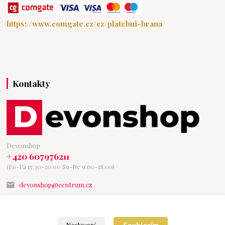
https://www.comgate.cz/cz/platebni-brana
Kontakty
Devonshop
+420 607976211
(Po-Pá 15:30-20:00 So-Ne 9:00-18:00)
devonshop@centrum.cz