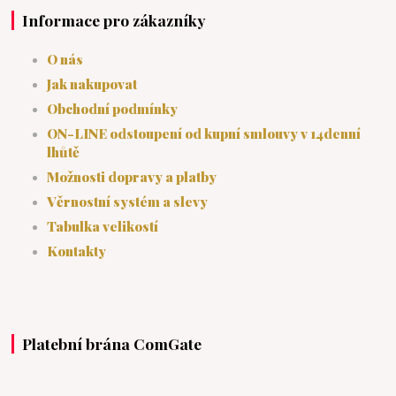
Informace pro zákazníky
O nás
Jak nakupovat
Obchodní podmínky
ON-LINE odstoupení od kupní smlouvy v 14denní
lhůtě
Možnosti dopravy a platby
Věrnostní systém a slevy
Tabulka velikostí
Kontakty
Platební brána ComGate