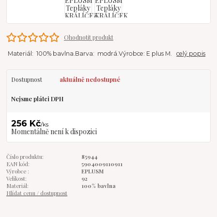
Ohodnotit produkt
Materiál: 100% bavlna.Barva: modrá.Výrobce: E plus M.
celý popis
Dostupnost
aktuálně nedostupné
Nejsme plátci DPH
256 Kč
/
ks
Momentálně není k dispozici
Číslo produktu:
85944
EAN kód:
5904009110911
Výrobce :
EPLUSM
Velikost:
92
Materiál:
100% bavlna
Hlídat cenu / dostupnost