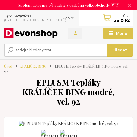
Spolupracujeme výhradně s českými velkoobchody 🇨🇿
0
ks
+420 607976211
CZK
za
0 Kč
(Po-Pá 15:30-20:00 So-Ne 9:00-18:00)
Menu
Hledat
Úvod
KRÁLÍČEK BING
EPLUSM Tepláky KRÁLÍČEK BING modré, vel.
92
EPLUSM Tepláky
KRÁLÍČEK BING modré,
vel. 92