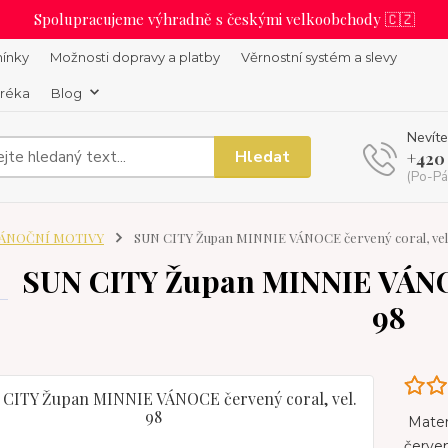
Spolupracujeme výhradně s českými velkoobchody 🇨🇿
ínky
Možnosti dopravy a platby
Věrnostní systém a slevy
uréka
Blog
Nevíte
Hledat
+420
(Po-Pá
ÁNOČNÍ MOTIVY
SUN CITY Župan MINNIE VÁNOCE červený coral, vel
SUN CITY Župan MINNIE VÁNOC
98
Materi
červe