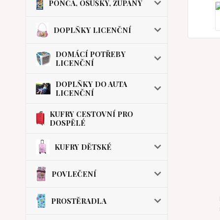
PONČA, OSUŠKY, ŽUPANY
DOPLŇKY LICENČNÍ
DOMÁCÍ POTŘEBY
LICENČNÍ
DOPLŇKY DO AUTA
LICENČNÍ
KUFRY CESTOVNÍ PRO
DOSPĚLÉ
KUFRY DĚTSKÉ
POVLEČENÍ
PROSTĚRADLA