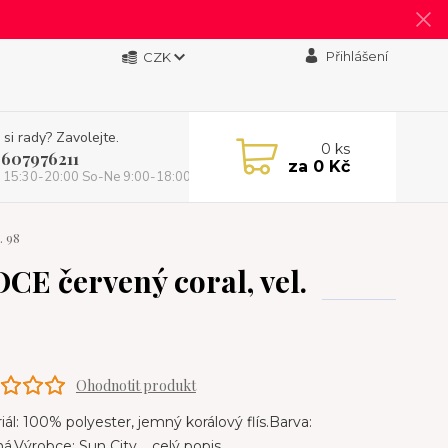
Přihlášení
CZK
 si rady? Zavolejte.
0
ks
 607976211
za
0 Kč
 15:30-20:00 So-Ne 9:00-18:00)
. 98
E červený coral, vel.
Ohodnotit produkt
ál: 100% polyester, jemný korálový flís.Barva:
ná.Výrobce: Sun City.
celý popis