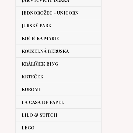
JAK VYCVIČIT DRAKA
JEDNOROŽEC - UNICORN
JURSKÝ PARK
KOČIČKA MARIE
KOUZELNÁ BERUŠKA
KRÁLÍČEK BING
KRTEČEK
KUROMI
LA CASA DE PAPEL
LILO & STITCH
LEGO