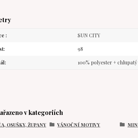
etry
ce
SUN CITY
st
98
ál
100% polyester + chlupatý 
zařazeno v kategoriích
A, OSUŠKY, ŽUPANY
VÁNOČNÍ MOTIVY
MIN