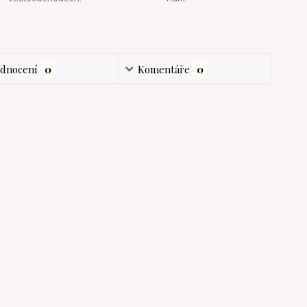
dnocení
0
Komentáře
0