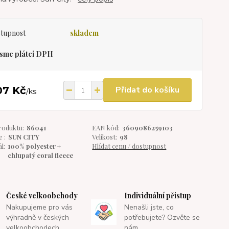
tupnost
skladem
sme plátci DPH
07 Kč
Přidat do košíku
/
ks
roduktu:
86041
EAN kód:
3609086259103
 :
SUN CITY
Velikost:
98
l:
100% polyester +
Hlídat cenu / dostupnost
chlupatý coral fleece
České velkoobchody
Individuální přistup
Nakupujeme pro vás
Nenašli jste, co
výhradně v českých
potřebujete? Ozvěte se
velkoobchodech.
nám.