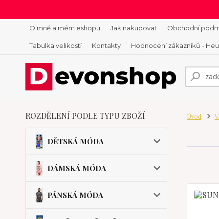
O mně a mém eshopu
Jak nakupovat
Obchodní podm
Tabulka velikostí
Kontakty
Hodnocení zákazníků - He
ROZDĚLENÍ PODLE TYPU ZBOŽÍ
Úvod
V
DĚTSKÁ MÓDA
DÁMSKÁ MÓDA
PÁNSKÁ MÓDA