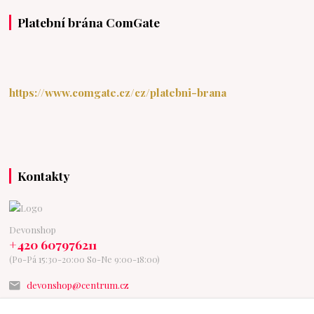
Platební brána ComGate
https://www.comgate.cz/cz/platebni-brana
Kontakty
Devonshop
+420 607976211
(Po-Pá 15:30-20:00 So-Ne 9:00-18:00)
devonshop@centrum.cz