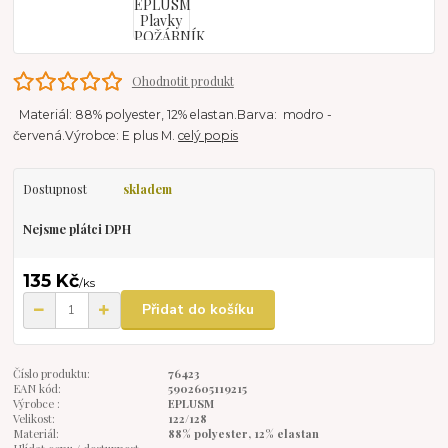
Ohodnotit produkt
Materiál: 88% polyester, 12% elastan.Barva: modro -
červená.Výrobce: E plus M.
celý popis
Dostupnost
skladem
Nejsme plátci DPH
135 Kč
/
ks
Přidat do košíku
Číslo produktu:
76423
EAN kód:
5902605119215
Výrobce :
EPLUSM
Velikost:
122/128
Materiál:
88% polyester, 12% elastan