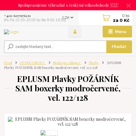
Spolupracujeme výhradně s českými velkoobchody 🇨🇿
0
ks
+420 607976211
CZK
za
0 Kč
(Po-Pá 15:30-20:00 So-Ne 9:00-18:00)
Menu
Hledat
Úvod
DĚTSKÁ MÓDA
Móda pro chlapce
Plavky
EPLUSM
Plavky POŽÁRNÍK SAM boxerky modročervené, vel. 122/128
EPLUSM Plavky POŽÁRNÍK
SAM boxerky modročervené,
vel. 122/128