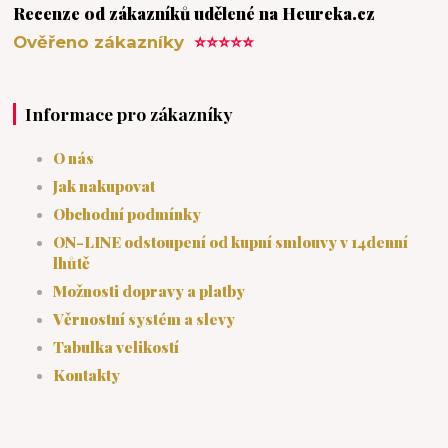
Recenze od zákazníků udělené na Heureka.cz
Ověřeno zákazníky
⭐⭐⭐⭐⭐
Informace pro zákazníky
O nás
Jak nakupovat
Obchodní podmínky
ON-LINE odstoupení od kupní smlouvy v 14denní
lhůtě
Možnosti dopravy a platby
Věrnostní systém a slevy
Tabulka velikostí
Kontakty