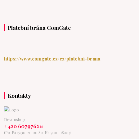
Platební brána ComGate
https://www.comgate.cz/cz/platebni-brana
Kontakty
Devonshop
+420 607976211
(Po-Pá 15:30-20:00 So-Ne 9:00-18:00)