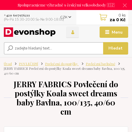
Spolupracujeme výhradně s českými velkoobchody 🇨🇿
0
ks
+420 607976211
CZK
za
0 Kč
(Po-Pá 15:30-20:00 So-Ne 9:00-18:00)
Menu
Hledat
Úvod
POVLEČENÍ
Povlečení do postýlky
Povlečení bavlněné
JERRY FABRICS Povlečení do postýlky Koala sweet dreams baby Bavlna, 100/135,
40/60 cm
JERRY FABRICS Povlečení do
postýlky Koala sweet dreams
baby Bavlna, 100/135, 40/60
cm