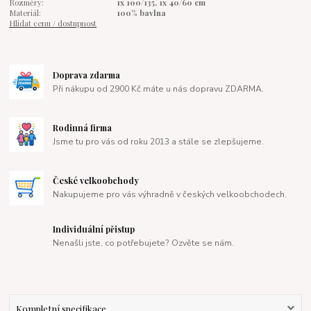
Rozměry:
1x 100/135, 1x 40/60 cm
Materiál:
100% bavlna
Hlídat cenu / dostupnost
Doprava zdarma
Při nákupu od 2900 Kč máte u nás dopravu ZDARMA.
Rodinná firma
Jsme tu pro vás od roku 2013 a stále se zlepšujeme.
České velkoobchody
Nakupujeme pro vás výhradně v českých velkoobchodech.
Individuální přistup
Nenašli jste, co potřebujete? Ozvěte se nám.
Kompletní specifikace