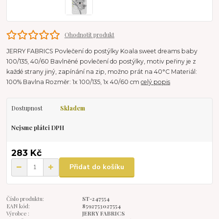
Ohodnotit produkt
JERRY FABRICS Povlečení do postýlky Koala sweet dreams baby
100/135, 40/60 Bavlněné povlečení do postýlky, motiv peřiny je z
každé strany jiný, zapínání na zip, možno prát na 40°C Materiál:
100% Bavlna Rozměr: 1x 100/135, 1x 40/60 cm
celý popis
Dostupnost
Skladem
Nejsme plátci DPH
283 Kč
Přidat do košíku
Číslo produktu:
ST-247554
EAN kód:
8592753027554
Výrobce :
JERRY FABRICS