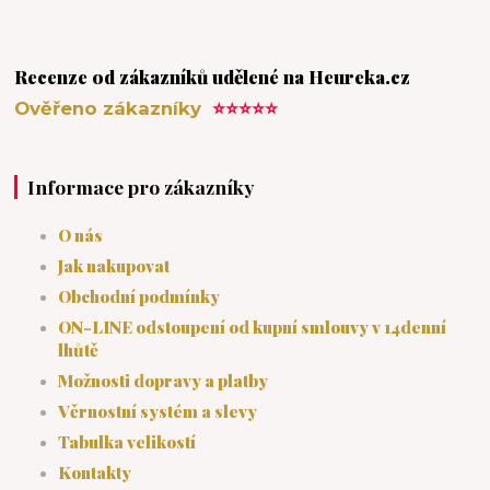
Recenze od zákazníků udělené na Heureka.cz
Ověřeno zákazníky
⭐⭐⭐⭐⭐
Informace pro zákazníky
O nás
Jak nakupovat
Obchodní podmínky
ON-LINE odstoupení od kupní smlouvy v 14denní
lhůtě
Možnosti dopravy a platby
Věrnostní systém a slevy
Tabulka velikostí
Kontakty