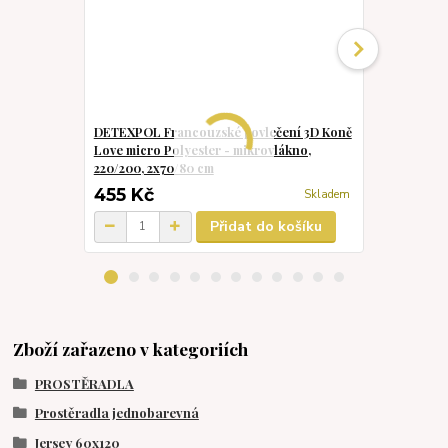
DETEXPOL Francouzské povlečení 3D Koně
Povlečení d
Love micro Polyester - mikrovlákno,
100/135, 40/
220/200, 2x70/80 cm
455 Kč
342 Kč
Skladem
Přidat do košíku
Zboží zařazeno v kategoriích
PROSTĚRADLA
Prostěradla jednobarevná
Jersey 60x120