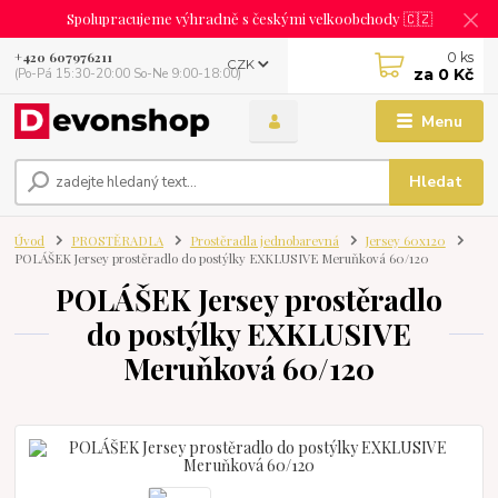
Spolupracujeme výhradně s českými velkoobchody 🇨🇿
0
ks
+420 607976211
CZK
za
0 Kč
(Po-Pá 15:30-20:00 So-Ne 9:00-18:00)
Menu
Hledat
Úvod
PROSTĚRADLA
Prostěradla jednobarevná
Jersey 60x120
POLÁŠEK Jersey prostěradlo do postýlky EXKLUSIVE Meruňková 60/120
POLÁŠEK Jersey prostěradlo
do postýlky EXKLUSIVE
Meruňková 60/120