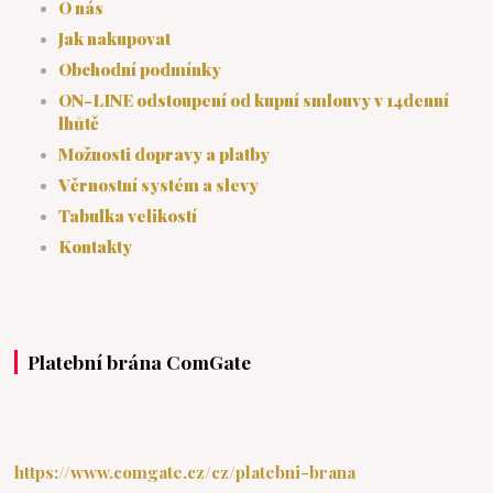
O nás
Jak nakupovat
Obchodní podmínky
ON-LINE odstoupení od kupní smlouvy v 14denní
lhůtě
Možnosti dopravy a platby
Věrnostní systém a slevy
Tabulka velikostí
Kontakty
Platební brána ComGate
https://www.comgate.cz/cz/platebni-brana