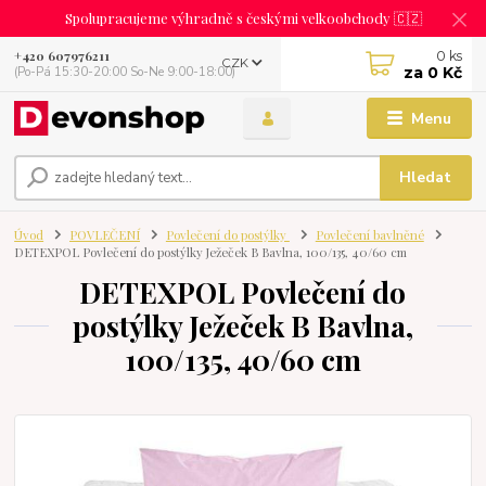
Spolupracujeme výhradně s českými velkoobchody 🇨🇿
0
ks
+420 607976211
CZK
za
0 Kč
(Po-Pá 15:30-20:00 So-Ne 9:00-18:00)
Menu
Hledat
Úvod
POVLEČENÍ
Povlečení do postýlky
Povlečení bavlněné
DETEXPOL Povlečení do postýlky Ježeček B Bavlna, 100/135, 40/60 cm
DETEXPOL Povlečení do
postýlky Ježeček B Bavlna,
100/135, 40/60 cm