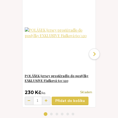
POLÁŠEK Jersey prostěradlo do postýlky
Jersey prost
EXKLUSIVE Fialková 60/120
60/120
230 Kč
230 Kč
Skladem
/
ks
/
k
Přidat do košíku