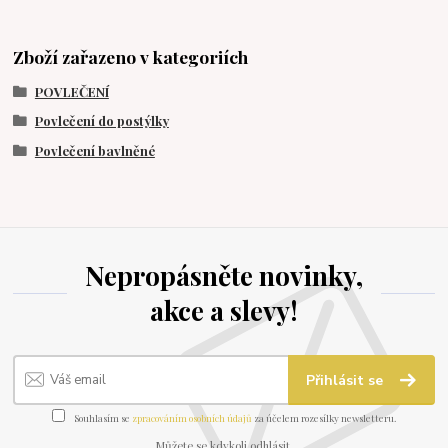
Zboží zařazeno v kategoriích
POVLEČENÍ
Povlečení do postýlky
Povlečení bavlněné
Nepropásněte novinky,
akce a slevy!
Přihlásit se
Souhlasím se
zpracováním osobních údajů
za účelem rozesílky newsletteru.
Můžete se kdykoli odhlásit.