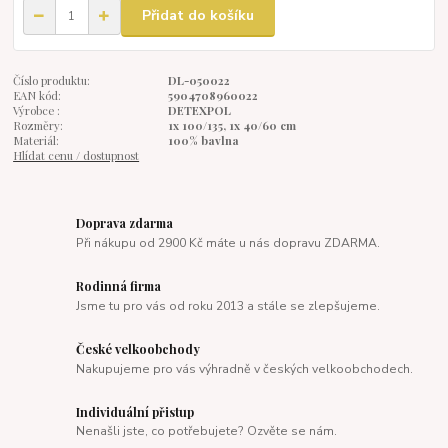
Přidat do košíku
Číslo produktu:
DL-050022
EAN kód:
5904708960022
Výrobce :
DETEXPOL
Rozměry:
1x 100/135, 1x 40/60 cm
Materiál:
100% bavlna
Hlídat cenu / dostupnost
Doprava zdarma
Při nákupu od 2900 Kč máte u nás dopravu ZDARMA.
Rodinná firma
Jsme tu pro vás od roku 2013 a stále se zlepšujeme.
České velkoobchody
Nakupujeme pro vás výhradně v českých velkoobchodech.
Individuální přistup
Nenašli jste, co potřebujete? Ozvěte se nám.