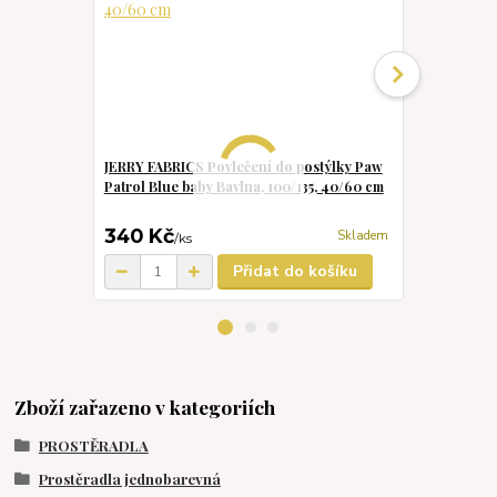
JERRY FABRICS Povlečení do postýlky Paw
JERRY FABRI
Patrol Blue baby Bavlna, 100/135, 40/60 cm
Ledové Králo
100/135, 40/
340 Kč
346 Kč
Skladem
/
ks
Přidat do košíku
Zboží zařazeno v kategoriích
PROSTĚRADLA
Prostěradla jednobarevná