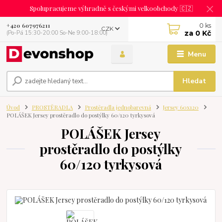
Spolupracujeme výhradně s českými velkoobchody 🇨🇿
0
ks
+420 607976211
CZK
za
0 Kč
(Po-Pá 15:30-20:00 So-Ne 9:00-18:00)
Menu
Hledat
Úvod
PROSTĚRADLA
Prostěradla jednobarevná
Jersey 60x120
POLÁŠEK Jersey prostěradlo do postýlky 60/120 tyrkysová
POLÁŠEK Jersey
prostěradlo do postýlky
60/120 tyrkysová