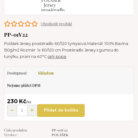
Ohodnotit produkt
PP-01V22
Polášek Jersey prostěradlo 60/120 tyrkysová Materiál: 100% Bavlna
150g/m2 Rozměr: 1x 60/120 cm Prostěradlo Jersey s gumou do
tunýlku, praní na 40°C
celý popis
Dostupnost
Skladem
Nejsme plátci DPH
230 Kč
/
ks
Přidat do košíku
Číslo produktu:
PP-01V22
Výrobce :
POLÁŠEK